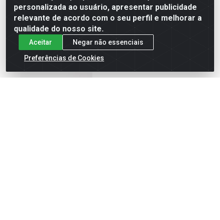
personalizada ao usuário, apresentar publicidade
Faça seu login ou
Faça seu login ou
relevante de acordo com o seu perfil e melhorar a
cadastre-se para
cadastre-se para
qualidade do nosso site.
ver preços e
ver preços e
comprar
comprar
Aceitar
Negar não essenciais
Preferências de Cookies
PEITORAL H TETRIS - BOR.
GUIA DOG RAIOS E LISTRAS
VERDE MENTA P
- BOR. VIOLET M
Código: 80062
Código: 80074