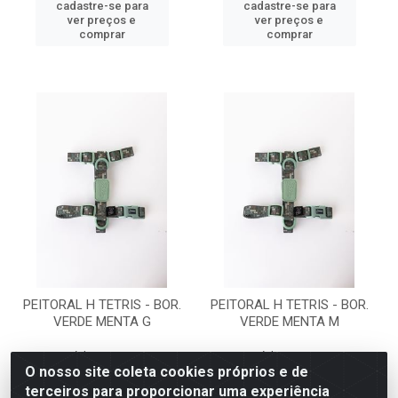
cadastre-se para
cadastre-se para
ver preços e
ver preços e
comprar
comprar
PEITORAL H TETRIS - BOR.
PEITORAL H TETRIS - BOR.
VERDE MENTA G
VERDE MENTA M
Código: 80060
Código: 80061
Embalagem: UN
Embalagem: UN
O nosso site coleta cookies próprios e de
terceiros para proporcionar uma experiência