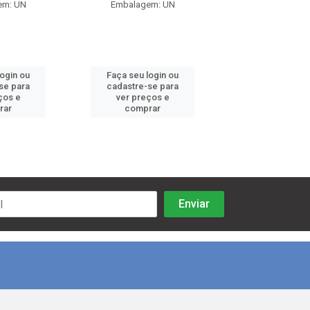
em: UN
Embalagem: UN
Embalagem:
login ou
Faça seu login ou
Faça seu log
se para
cadastre-se para
cadastre-se 
ços e
ver preços e
ver preços
rar
comprar
comprar