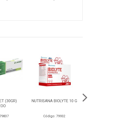
ET (30GR)
NUTRISANA BIOLYTE 10 G
NUTRISANA M
ZOO
30 COMPRIM
 79837
Código: 79932
Código: 79