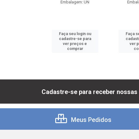
balagem: UN
Embalagem: UN
Embal
 seu login ou
Faça seu login ou
Faça se
astre-se para
cadastre-se para
cadast
er preços e
ver preços e
ver 
comprar
comprar
co
Cadastre-se para receber nossas 
Meus Pedidos