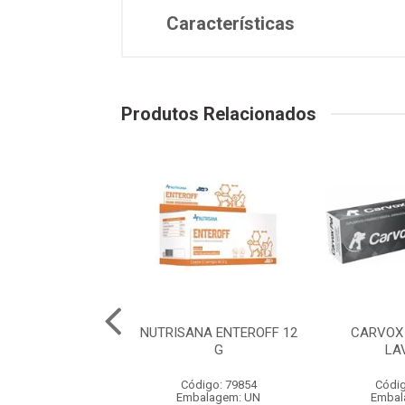
Características
Produtos Relacionados
ANA MUNNOMAX
NUTRISANA ENTEROFF 12
CARVOX 
COMPRIMIDOS
G
LA
digo: 79858
Código: 79854
Códig
balagem: UN
Embalagem: UN
Embal