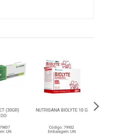
ET (30GR)
NUTRISANA BIOLYTE 10 G
NUTRISANA M
ZOO
30 COMPRIM
 79837
Código: 79932
Código: 79
em: UN
Embalagem: UN
Embalagem: