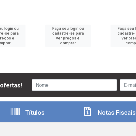
u login ou
Faça seu login ou
Faça seu 
re-se para
cadastre-se para
cadastre-
preços e
ver preços e
ver pre
mprar
comprar
comp
ofertas!
Títulos
Notas Fiscais