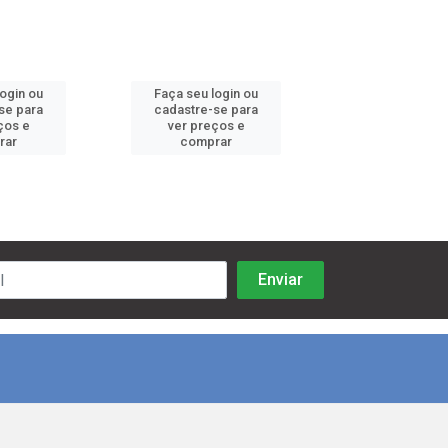
login ou
Faça seu login ou
Faça seu log
se para
cadastre-se para
cadastre-se 
ços e
ver preços e
ver preços
rar
comprar
comprar