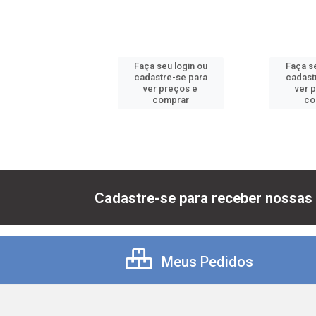
 seu login ou
Faça seu login ou
Faça se
astre-se para
cadastre-se para
cadast
er preços e
ver preços e
ver 
comprar
comprar
co
Cadastre-se para receber nossas 
Meus Pedidos