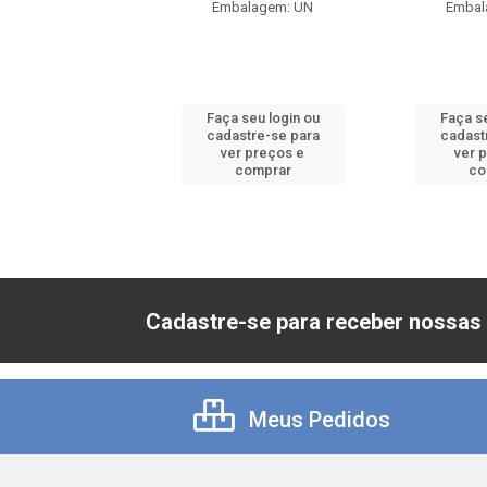
balagem: UN
Embalagem: UN
Embal
 seu login ou
Faça seu login ou
Faça se
astre-se para
cadastre-se para
cadast
er preços e
ver preços e
ver 
comprar
comprar
co
Cadastre-se para receber nossas 
Meus Pedidos