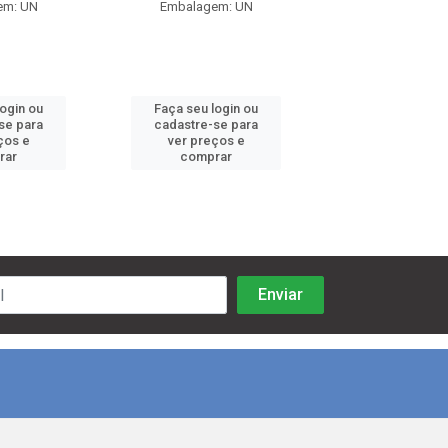
em: UN
Embalagem: UN
Embalagem:
login ou
Faça seu login ou
Faça seu log
se para
cadastre-se para
cadastre-se 
ços e
ver preços e
ver preços
rar
comprar
comprar