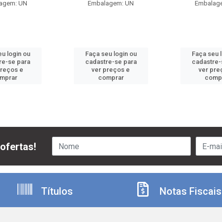
agem: UN
Embalagem: UN
Embalag
u login ou
Faça seu login ou
Faça seu 
re-se para
cadastre-se para
cadastre-
preços e
ver preços e
ver pre
mprar
comprar
comp
ofertas!
Títulos
Notas Fiscais