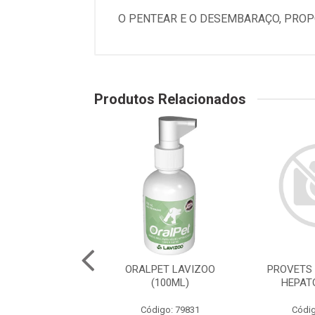
O PENTEAR E O DESEMBARAÇO, PROP
Produtos Relacionados
TS UNGUENTO
ORALPET LAVIZOO
PROVETS
ÁRIO LCR - 40G
(100ML)
HEPAT
digo: 76450
Código: 79831
Códig