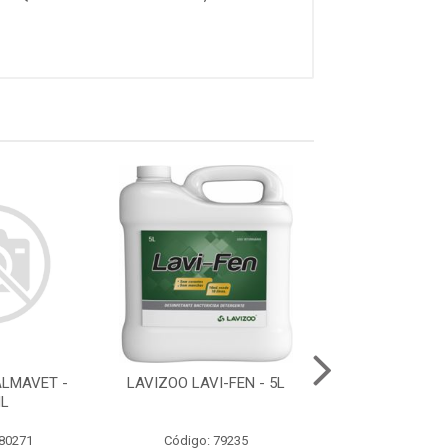
LMAVET -
LAVIZOO LAVI-FEN - 5L
PROVETS UN
ML
VETERINÁRIO L
 80271
Código: 79235
Código: 76