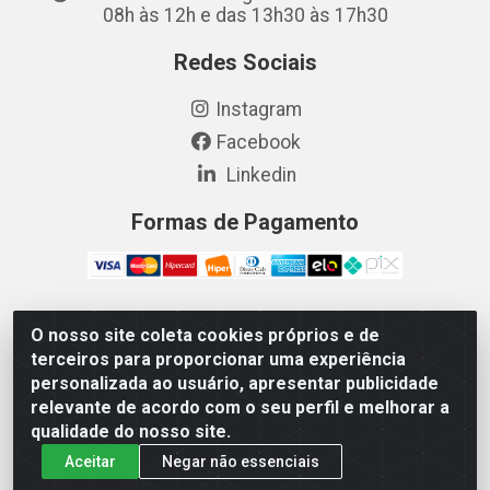
08h às 12h e das 13h30 às 17h30
Redes Sociais
Instagram
Facebook
Linkedin
Formas de Pagamento
O nosso site coleta cookies próprios e de
Vetcom Distribuidora de Rações LTDA - Rua Maximiano
terceiros para proporcionar uma experiência
Barreto, 1040 - Barroso, Fortaleza/CE - CEP 60.863-260
personalizada ao usuário, apresentar publicidade
- CNPJ 26.133.872/0001-11
relevante de acordo com o seu perfil e melhorar a
qualidade do nosso site.
Aceitar
Negar não essenciais