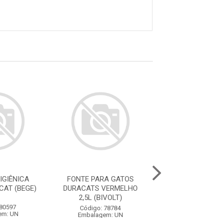
IGIÊNICA
FONTE PARA GATOS
FONTE PARA 
CAT (BEGE)
DURACATS VERMELHO
DURACATS ROS
2,5L (BIVOLT)
(BIVOLT
 80597
Código: 78784
Código: 78
em: UN
Embalagem: UN
Embalagem: