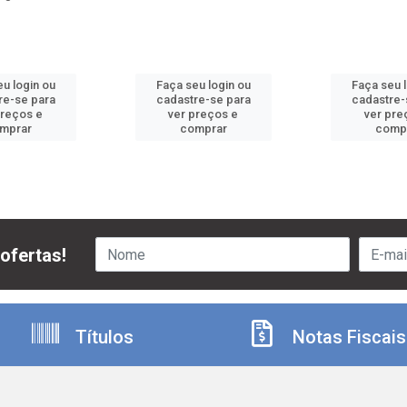
u login ou
Faça seu login ou
Faça seu 
re-se para
cadastre-se para
cadastre-
preços e
ver preços e
ver pre
mprar
comprar
comp
ofertas!
Títulos
Notas Fiscais