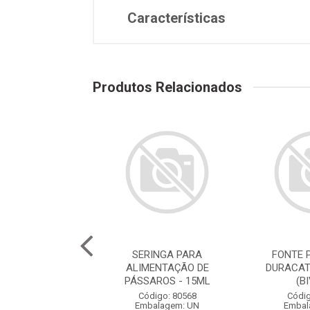
Características
Produtos Relacionados
E PARA GATOS
SERINGA PARA
FONTE 
ATS ROSA 2,5L
ALIMENTAÇÃO DE
DURACAT
(BIVOLT)
PÁSSAROS - 15ML
(B
digo: 78786
Código: 80568
Códig
balagem: UN
Embalagem: UN
Embal