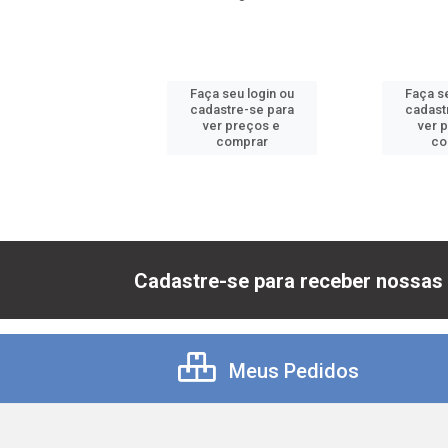
 seu login ou
Faça seu login ou
Faça se
astre-se para
cadastre-se para
cadast
er preços e
ver preços e
ver 
comprar
comprar
co
Cadastre-se para receber nossas 
Meus Pedidos