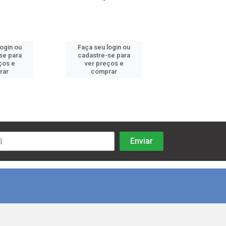
login ou
Faça seu login ou
Faça seu log
se para
cadastre-se para
cadastre-se 
ços e
ver preços e
ver preços
rar
comprar
comprar