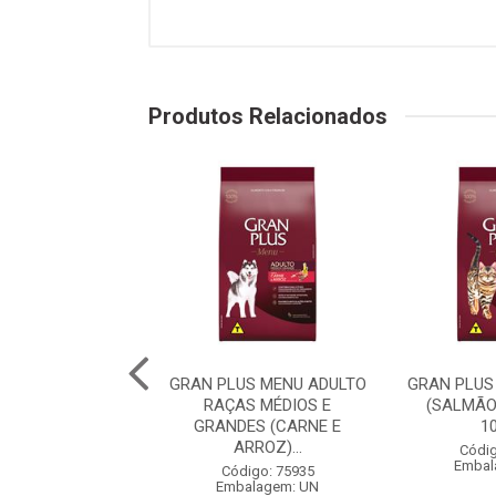
Produtos Relacionados
PLUS MENU CÃO
GRAN PLUS MENU ADULTO
GRAN PLUS
 RAÇA MÉDIAS E
RAÇAS MÉDIOS E
(SALMÃO
 (CARNE E AR...
GRANDES (CARNE E
1
ARROZ)...
digo: 75982
Códig
balagem: UN
Embal
Código: 75935
Embalagem: UN