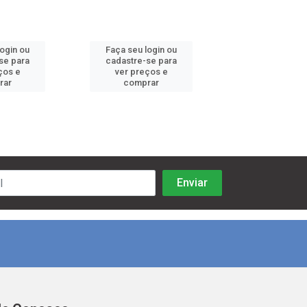
login ou
Faça seu login ou
Faça seu log
se para
cadastre-se para
cadastre-se 
ços e
ver preços e
ver preços
rar
comprar
comprar