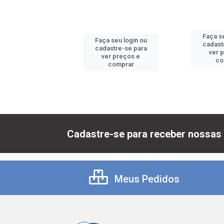
 seu login ou
Faça se
Faça seu login ou
astre-se para
cadast
cadastre-se para
er preços e
ver 
ver preços e
comprar
co
comprar
Cadastre-se para receber nossas 
Meus Pedidos