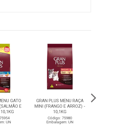
MENU GATO
GRAN PLUS MENU RAÇA
GRAN PLUS ME
(SALMÃO E
MINI (FRANGO E ARROZ) -
FILHOTE RAÇA 
 10,1KG
10,1KG
GRANDES (CARNE
 75954
Código: 75980
Código: 75
em: UN
Embalagem: UN
Embalagem: