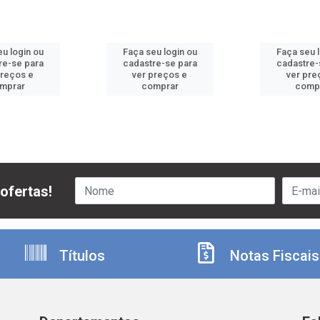
u login ou
Faça seu login ou
Faça seu 
re-se para
cadastre-se para
cadastre-
preços e
ver preços e
ver pre
mprar
comprar
comp
ofertas!
Títulos
Notas Fiscais