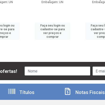
agem: UN
Embalagem: UN
Embalag
u login ou
Faça seu login ou
Faça seu 
re-se para
cadastre-se para
cadastre-
preços e
ver preços e
ver pre
mprar
comprar
comp
ofertas!
Títulos
Notas Fiscais