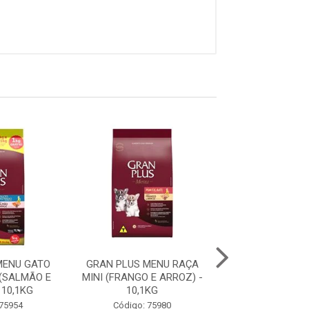
MENU GATO
GRAN PLUS MENU RAÇA
GRAN PLUS ME
(SALMÃO E
MINI (FRANGO E ARROZ) -
FILHOTE RAÇA 
 10,1KG
10,1KG
GRANDES (CARNE
 75954
Código: 75980
Código: 75