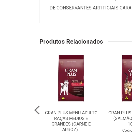
DE CONSERVANTES ARTIFICIAIS GARA
Produtos Relacionados
PLUS MENU CÃO
GRAN PLUS MENU ADULTO
GRAN PLUS
 RAÇA MÉDIAS E
RAÇAS MÉDIOS E
(SALMÃO
 (CARNE E AR...
GRANDES (CARNE E
1
ARROZ)...
digo: 75982
Códig