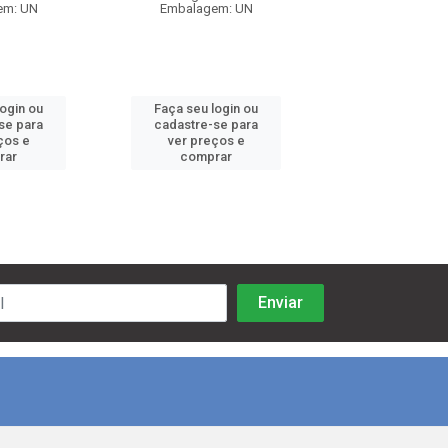
em: UN
Embalagem: UN
Embalagem:
login ou
Faça seu login ou
Faça seu log
se para
cadastre-se para
cadastre-se 
ços e
ver preços e
ver preços
rar
comprar
comprar