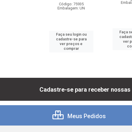
balagem: UN
Embal
Código: 75935
Embalagem: UN
 seu login ou
Faça se
Faça seu login ou
astre-se para
cadast
cadastre-se para
er preços e
ver 
ver preços e
comprar
co
comprar
Cadastre-se para receber nossas 
Meus Pedidos