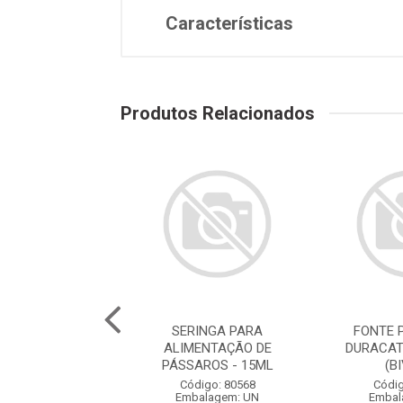
Características
Produtos Relacionados
E PARA GATOS
SERINGA PARA
FONTE 
ATS ROSA 2,5L
ALIMENTAÇÃO DE
DURACAT
(BIVOLT)
PÁSSAROS - 15ML
(B
digo: 78786
Código: 80568
Códig
balagem: UN
Embalagem: UN
Embal