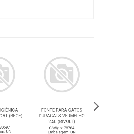
IGIÊNICA
FONTE PARA GATOS
FONTE PARA 
CAT (BEGE)
DURACATS VERMELHO
DURACATS ROS
2,5L (BIVOLT)
(BIVOLT
 80597
Código: 78784
Código: 78
em: UN
Embalagem: UN
Embalagem: