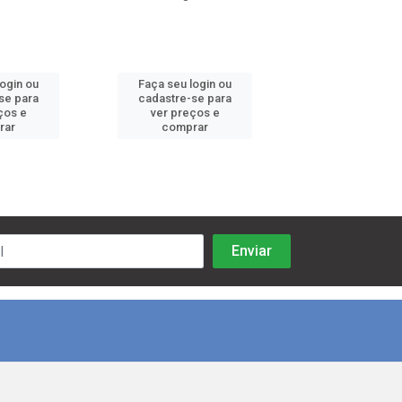
login ou
Faça seu login ou
Faça seu log
se para
cadastre-se para
cadastre-se 
ços e
ver preços e
ver preços
rar
comprar
comprar