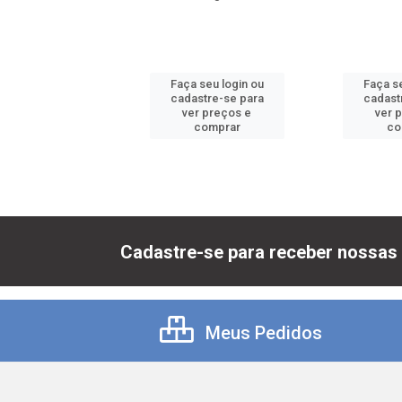
 seu login ou
Faça seu login ou
Faça se
astre-se para
cadastre-se para
cadast
er preços e
ver preços e
ver 
comprar
comprar
co
Cadastre-se para receber nossas 
Meus Pedidos