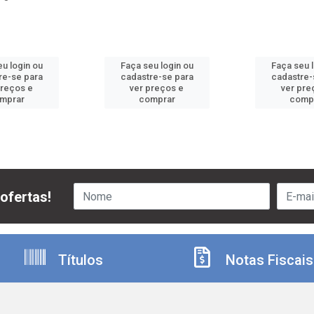
u login ou
Faça seu login ou
Faça seu 
re-se para
cadastre-se para
cadastre-
preços e
ver preços e
ver pre
mprar
comprar
comp
ofertas!
Títulos
Notas Fiscais