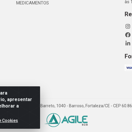
às 
MEDICAMENTOS
Re
Fo
para
io, apresentar
elhorar a
TDA - Rua Maximiano Barreto, 1040 - Barroso, Fortaleza/CE - CEP 60.
e Cookies