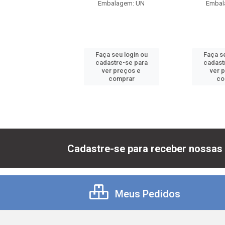
balagem: UN
Embalagem: UN
Embal
 seu login ou
Faça seu login ou
Faça se
astre-se para
cadastre-se para
cadast
er preços e
ver preços e
ver 
comprar
comprar
co
Cadastre-se para receber nossas 
Meus Pedidos