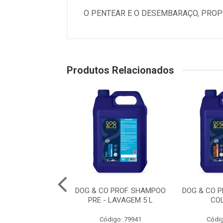
O PENTEAR E O DESEMBARAÇO, PROP
Produtos Relacionados
BANHO EM CASA
DOG & CO PROF. SHAMPOO
DOG & CO 
O FILH. 300 ML
PRE - LAVAGEM 5 L
CO
digo: 79957
Código: 79941
Códig