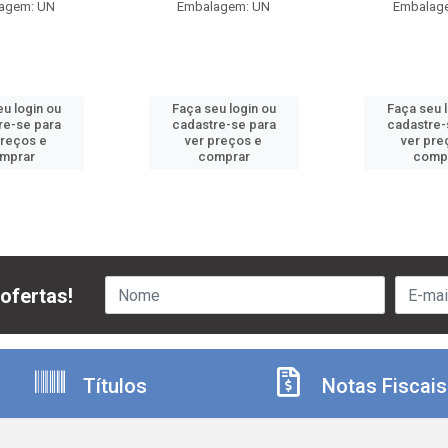
agem: UN
Embalagem: UN
Embalag
u login ou
Faça seu login ou
Faça seu 
re-se para
cadastre-se para
cadastre-
preços e
ver preços e
ver pre
mprar
comprar
comp
ofertas!
Títulos
Notas Fiscais