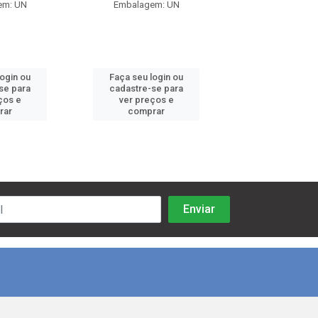
em: UN
Embalagem: UN
Embalagem:
login ou
Faça seu login ou
Faça seu log
se para
cadastre-se para
cadastre-se 
ços e
ver preços e
ver preços
rar
comprar
comprar