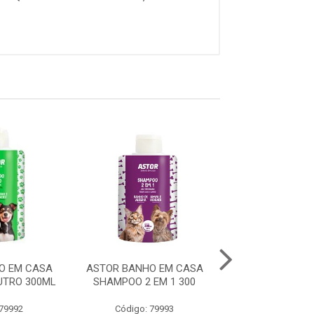
O EM CASA
ASTOR BANHO EM CASA
ASTOR BANHO 
TRO 300ML
SHAMPOO 2 EM 1 300
SHAMPOO FILH.
 79992
Código: 79993
Código: 79