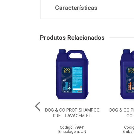
Características
Produtos Relacionados
BANHO EM CASA
DOG & CO PROF. SHAMPOO
DOG & CO 
O FILH. 300 ML
PRE - LAVAGEM 5 L
CO
digo: 79957
Código: 79941
Códig
balagem: UN
Embalagem: UN
Embal