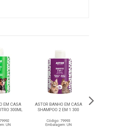
O EM CASA
ASTOR BANHO EM CASA
ASTOR BANHO 
TRO 300ML
SHAMPOO 2 EM 1 300
SHAMPOO FILH.
 79992
Código: 79993
Código: 79
em: UN
Embalagem: UN
Embalagem: