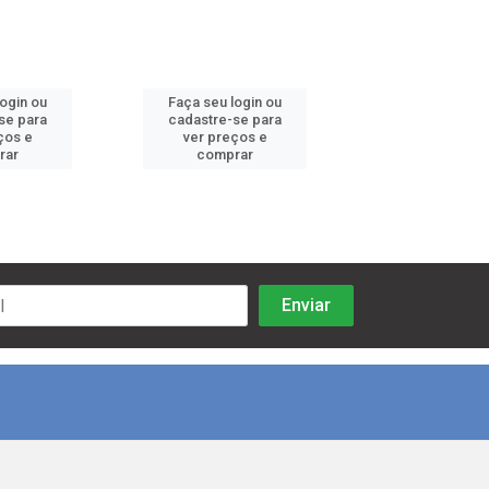
login ou
Faça seu login ou
Faça seu log
se para
cadastre-se para
cadastre-se 
ços e
ver preços e
ver preços
rar
comprar
comprar