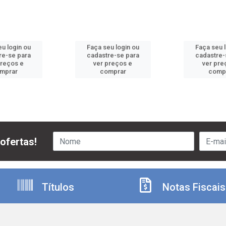
u login ou
Faça seu login ou
Faça seu 
re-se para
cadastre-se para
cadastre-
preços e
ver preços e
ver pre
mprar
comprar
comp
ofertas!
Títulos
Notas Fiscais