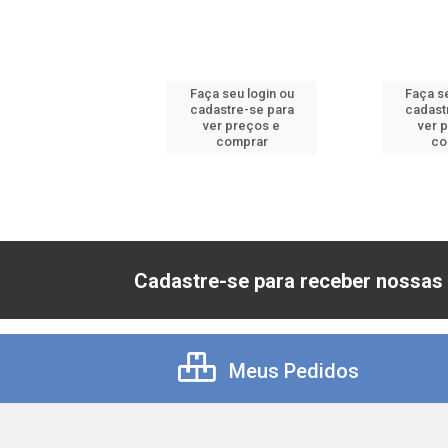
 seu login ou
Faça seu login ou
Faça se
astre-se para
cadastre-se para
cadast
er preços e
ver preços e
ver 
comprar
comprar
co
Cadastre-se para receber nossas 
Meus Pedidos