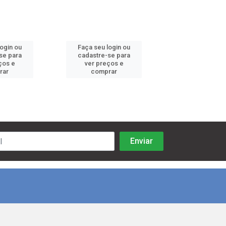
login ou
Faça seu login ou
Faça seu log
se para
cadastre-se para
cadastre-se 
ços e
ver preços e
ver preços
rar
comprar
comprar