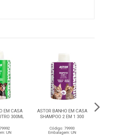
O EM CASA
ASTOR BANHO EM CASA
ASTOR BANHO 
TRO 300ML
SHAMPOO 2 EM 1 300
SHAMPOO FILH.
 79992
Código: 79993
Código: 79
em: UN
Embalagem: UN
Embalagem: