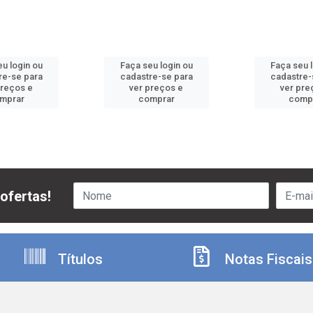
u login ou
Faça seu login ou
Faça seu 
re-se para
cadastre-se para
cadastre-
preços e
ver preços e
ver pre
mprar
comprar
comp
ofertas!
Títulos
Notas Fiscais