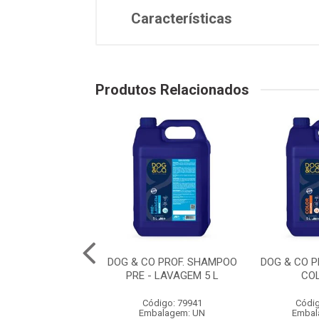
Características
Produtos Relacionados
BANHO EM CASA
DOG & CO PROF. SHAMPOO
DOG & CO 
O FILH. 300 ML
PRE - LAVAGEM 5 L
CO
digo: 79957
Código: 79941
Códig
balagem: UN
Embalagem: UN
Embal