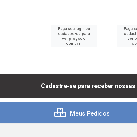
 seu login ou
Faça seu login ou
Faça se
astre-se para
cadastre-se para
cadast
er preços e
ver preços e
ver 
comprar
comprar
co
Cadastre-se para receber nossas 
Meus Pedidos