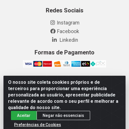
Redes Sociais
Instagram
Facebook
Linkedin
Formas de Pagamento
O nosso site coleta cookies próprios e de
Vetcom Distribuidora de Rações LTDA - Rua Maximiano
terceiros para proporcionar uma experiência
Barreto, 1040 - Barroso, Fortaleza/CE - CEP 60.863-260
personalizada ao usuário, apresentar publicidade
- CNPJ 26.133.872/0001-11
relevante de acordo com o seu perfil e melhorar a
qualidade do nosso site.
Aceitar
Negar não essenciais
Preferências de Cookies