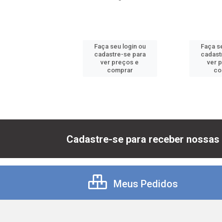
 seu login ou
Faça seu login ou
Faça se
astre-se para
cadastre-se para
cadast
er preços e
ver preços e
ver 
comprar
comprar
co
Cadastre-se para receber nossas 
Meus Pedidos