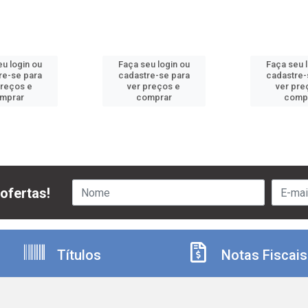
u login ou
Faça seu login ou
Faça seu 
re-se para
cadastre-se para
cadastre-
preços e
ver preços e
ver pre
mprar
comprar
comp
ofertas!
Títulos
Notas Fiscais