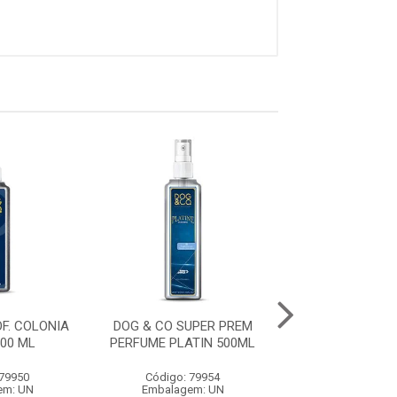
F. COLONIA
DOG & CO SUPER PREM
DOG & CO PROF.
00 ML
PERFUME PLATIN 500ML
OURO 500
 79950
Código: 79954
Código: 79
em: UN
Embalagem: UN
Embalagem: