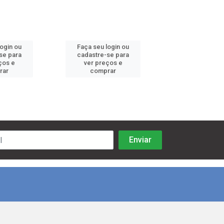
login ou
Faça seu login ou
Faça seu log
se para
cadastre-se para
cadastre-se 
ços e
ver preços e
ver preços
rar
comprar
comprar