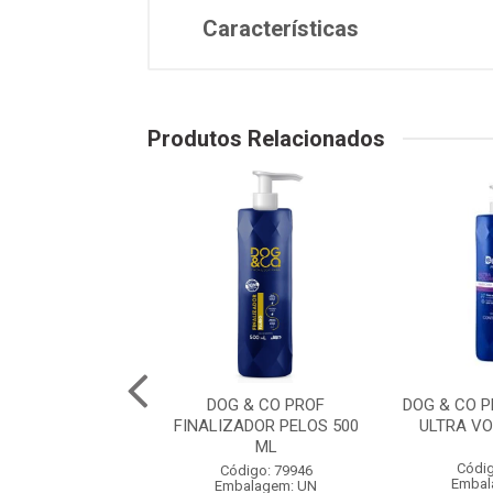
Características
Produtos Relacionados
O PROF. COLONIA
DOG & CO PROF
DOG & CO 
RO 500 ML
FINALIZADOR PELOS 500
ULTRA V
ML
digo: 79951
Códig
Código: 79946
balagem: UN
Embal
Embalagem: UN