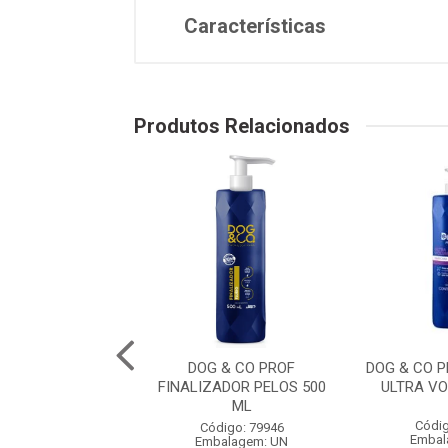
Características
Produtos Relacionados
O PROF. COLONIA
DOG & CO PROF
DOG & CO 
RO 500 ML
FINALIZADOR PELOS 500
ULTRA V
ML
digo: 79951
Códig
Código: 79946
balagem: UN
Embal
Embalagem: UN