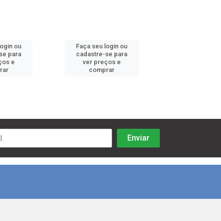
login ou
Faça seu login ou
Faça seu log
se para
cadastre-se para
cadastre-se 
ços e
ver preços e
ver preços
rar
comprar
comprar