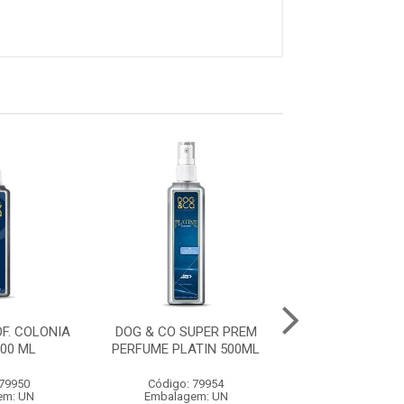
F. COLONIA
DOG & CO SUPER PREM
DOG & CO PROF.
00 ML
PERFUME PLATIN 500ML
OURO 500
 79950
Código: 79954
Código: 79
em: UN
Embalagem: UN
Embalagem: