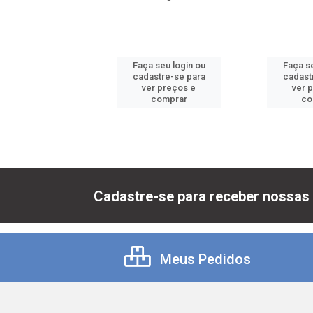
 seu login ou
Faça seu login ou
Faça se
astre-se para
cadastre-se para
cadast
er preços e
ver preços e
ver 
comprar
comprar
co
Cadastre-se para receber nossas 
Meus Pedidos