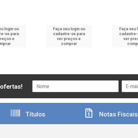
u login ou
Faça seu login ou
Faça seu 
re-se para
cadastre-se para
cadastre-
preços e
ver preços e
ver pre
mprar
comprar
comp
ofertas!
Títulos
Notas Fiscais