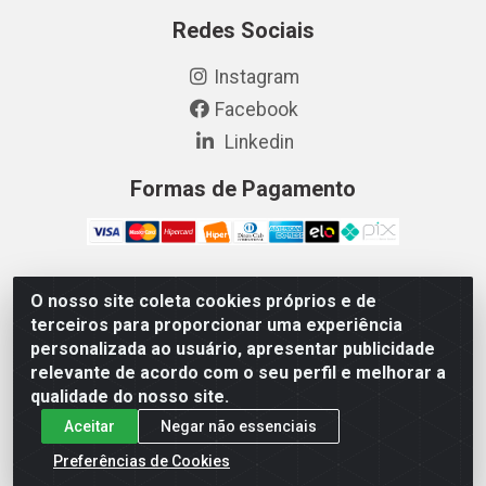
Redes Sociais
Instagram
Facebook
Linkedin
Formas de Pagamento
O nosso site coleta cookies próprios e de
Vetcom Distribuidora de Rações LTDA - Rua Maximiano
terceiros para proporcionar uma experiência
Barreto, 1040 - Barroso, Fortaleza/CE - CEP 60.863-260
personalizada ao usuário, apresentar publicidade
- CNPJ 26.133.872/0001-11
relevante de acordo com o seu perfil e melhorar a
qualidade do nosso site.
Aceitar
Negar não essenciais
Preferências de Cookies