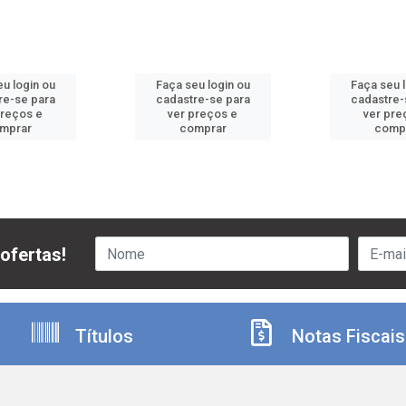
u login ou
Faça seu login ou
Faça seu 
re-se para
cadastre-se para
cadastre-
preços e
ver preços e
ver pre
mprar
comprar
comp
ofertas!
Títulos
Notas Fiscais