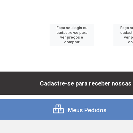
 seu login ou
Faça seu login ou
Faça se
astre-se para
cadastre-se para
cadast
er preços e
ver preços e
ver 
comprar
comprar
co
Cadastre-se para receber nossas 
Meus Pedidos