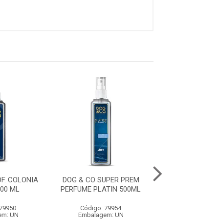
F. COLONIA
DOG & CO SUPER PREM
DOG & CO PROF.
00 ML
PERFUME PLATIN 500ML
OURO 500
 79950
Código: 79954
Código: 79
em: UN
Embalagem: UN
Embalagem: