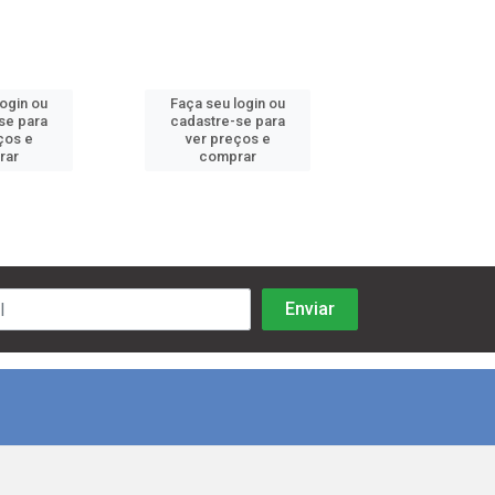
login ou
Faça seu login ou
Faça seu log
se para
cadastre-se para
cadastre-se 
ços e
ver preços e
ver preços
rar
comprar
comprar