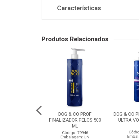
Características
Produtos Relacionados
O PROF. COLONIA
DOG & CO PROF
DOG & CO 
RO 500 ML
FINALIZADOR PELOS 500
ULTRA V
ML
digo: 79951
Códig
Código: 79946
balagem: UN
Embal
Embalagem: UN