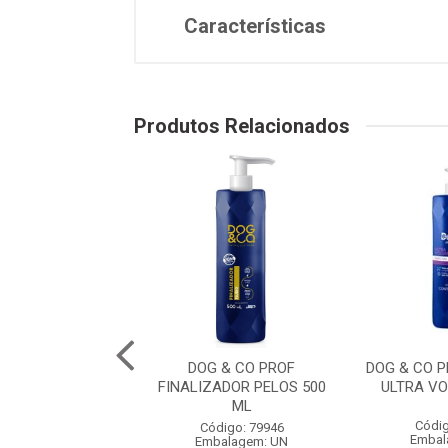
Características
Produtos Relacionados
O PROF. COLONIA
DOG & CO PROF
DOG & CO 
RO 500 ML
FINALIZADOR PELOS 500
ULTRA V
ML
digo: 79951
Códig
Código: 79946
balagem: UN
Embal
Embalagem: UN