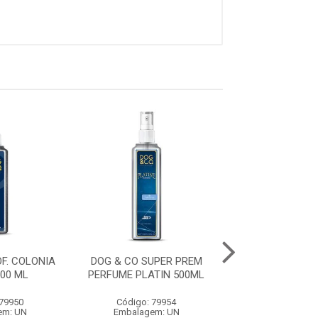
F. COLONIA
DOG & CO SUPER PREM
DOG & CO PROF.
00 ML
PERFUME PLATIN 500ML
OURO 500
 79950
Código: 79954
Código: 79
em: UN
Embalagem: UN
Embalagem: