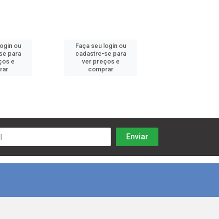
login ou
Faça seu login ou
Faça seu log
se para
cadastre-se para
cadastre-se 
ços e
ver preços e
ver preços
rar
comprar
comprar