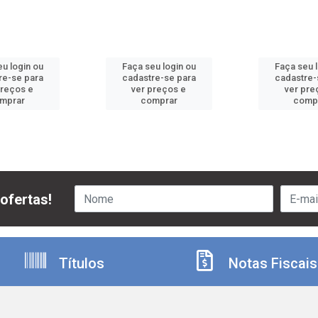
u login ou
Faça seu login ou
Faça seu 
re-se para
cadastre-se para
cadastre-
preços e
ver preços e
ver pre
mprar
comprar
comp
ofertas!
Títulos
Notas Fiscais