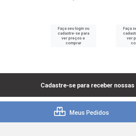
 seu login ou
Faça seu login ou
Faça se
astre-se para
cadastre-se para
cadast
er preços e
ver preços e
ver 
comprar
comprar
co
Cadastre-se para receber nossas 
Meus Pedidos