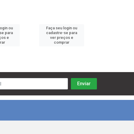
login ou
Faça seu login ou
Faça seu log
se para
cadastre-se para
cadastre-se 
ços e
ver preços e
ver preços
rar
comprar
comprar