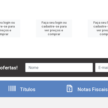
u login ou
Faça seu login ou
Faça seu 
re-se para
cadastre-se para
cadastre-
preços e
ver preços e
ver pre
mprar
comprar
comp
ofertas!
Títulos
Notas Fiscais