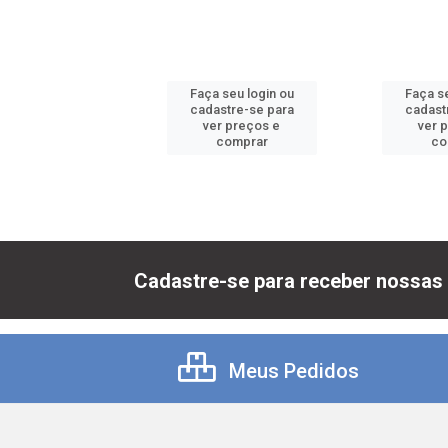
 seu login ou
Faça seu login ou
Faça se
astre-se para
cadastre-se para
cadast
er preços e
ver preços e
ver 
comprar
comprar
co
Cadastre-se para receber nossas 
Meus Pedidos