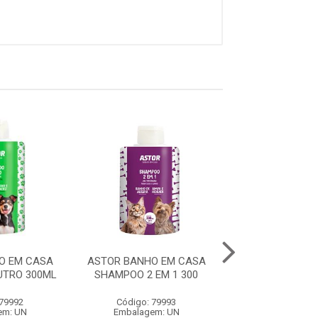
O EM CASA
ASTOR BANHO EM CASA
ASTOR BANHO 
TRO 300ML
SHAMPOO 2 EM 1 300
SHAMPOO FILH.
 79992
Código: 79993
Código: 79
em: UN
Embalagem: UN
Embalagem: