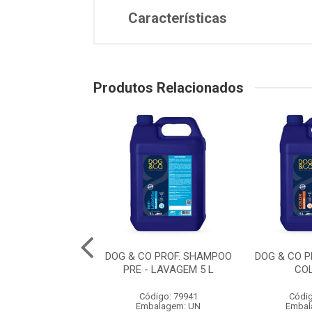
Características
Produtos Relacionados
BANHO EM CASA
DOG & CO PROF. SHAMPOO
DOG & CO 
O FILH. 300 ML
PRE - LAVAGEM 5 L
CO
digo: 79957
Código: 79941
Códig
balagem: UN
Embalagem: UN
Embal