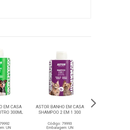
O EM CASA
ASTOR BANHO EM CASA
ASTOR BANHO 
TRO 300ML
SHAMPOO 2 EM 1 300
SHAMPOO FILH.
 79992
Código: 79993
Código: 79
em: UN
Embalagem: UN
Embalagem: