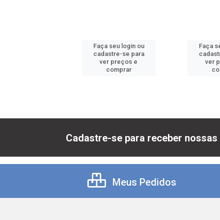
 seu login ou
Faça seu login ou
Faça se
astre-se para
cadastre-se para
cadast
er preços e
ver preços e
ver 
comprar
comprar
co
Cadastre-se para receber nossas 
Meus Pedidos