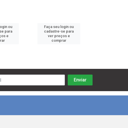
login ou
Faça seu login ou
Faça seu log
se para
cadastre-se para
cadastre-se 
ços e
ver preços e
ver preços
rar
comprar
comprar