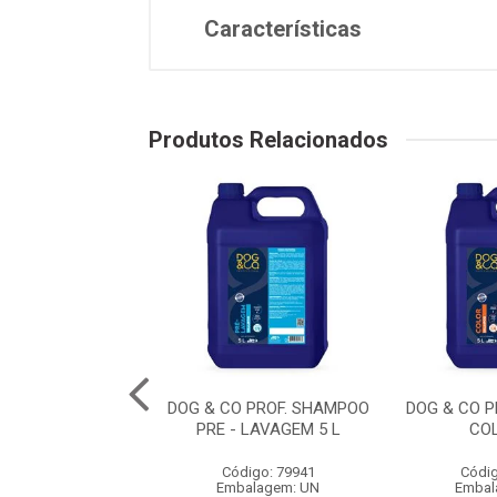
Características
Produtos Relacionados
BANHO EM CASA
DOG & CO PROF. SHAMPOO
DOG & CO 
O FILH. 300 ML
PRE - LAVAGEM 5 L
CO
digo: 79957
Código: 79941
Códig
balagem: UN
Embalagem: UN
Embal