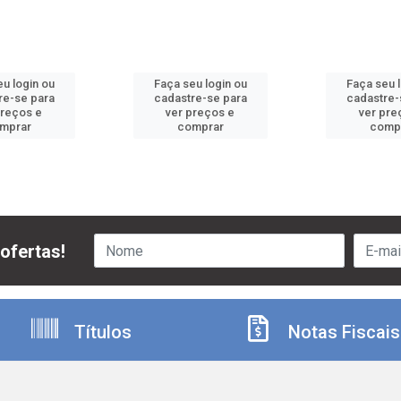
u login ou
Faça seu login ou
Faça seu 
re-se para
cadastre-se para
cadastre-
preços e
ver preços e
ver pre
mprar
comprar
comp
ofertas!
Títulos
Notas Fiscais