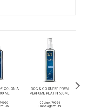
F. COLONIA
DOG & CO SUPER PREM
DOG & CO PROF.
00 ML
PERFUME PLATIN 500ML
OURO 500
 79950
Código: 79954
Código: 79
em: UN
Embalagem: UN
Embalagem: