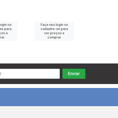
login ou
Faça seu login ou
Faça seu log
se para
cadastre-se para
cadastre-se 
ços e
ver preços e
ver preços
rar
comprar
comprar