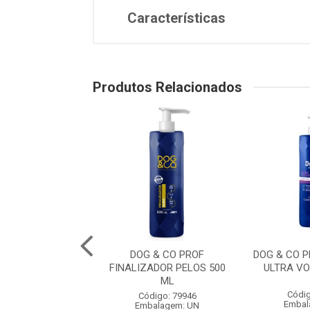
Características
Produtos Relacionados
O PROF. COLONIA
DOG & CO PROF
DOG & CO 
RO 500 ML
FINALIZADOR PELOS 500
ULTRA V
ML
digo: 79951
Códig
Código: 79946
balagem: UN
Embal
Embalagem: UN