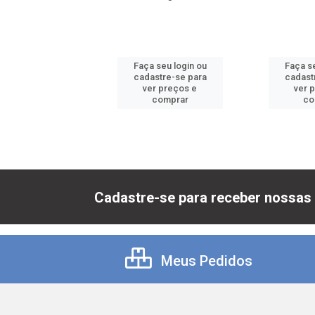
 seu login ou
Faça seu login ou
Faça se
astre-se para
cadastre-se para
cadast
er preços e
ver preços e
ver 
comprar
comprar
co
Cadastre-se para receber nossas 
Meus Pedidos