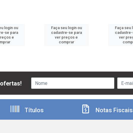
u login ou
Faça seu login ou
Faça seu 
re-se para
cadastre-se para
cadastre-
preços e
ver preços e
ver pre
mprar
comprar
comp
ofertas!
Títulos
Notas Fiscais