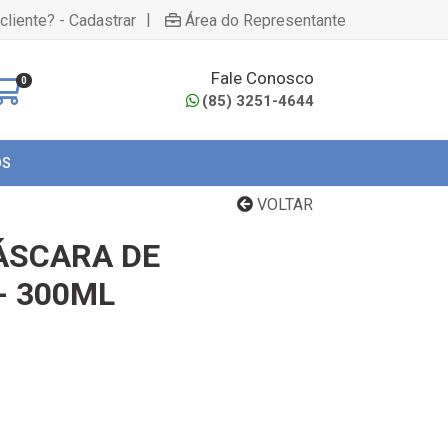
|
cliente? - Cadastrar
Área do Representante
Fale Conosco
0
(85) 3251-4644
OS
VOLTAR
ÁSCARA DE
- 300ML