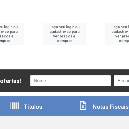
u login ou
Faça seu login ou
Faça seu 
re-se para
cadastre-se para
cadastre-
preços e
ver preços e
ver pre
mprar
comprar
comp
ofertas!
Títulos
Notas Fiscais