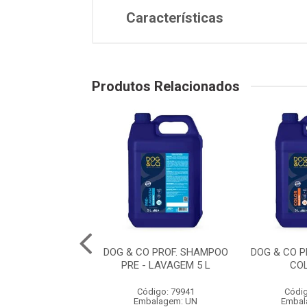
Características
Produtos Relacionados
BANHO EM CASA
DOG & CO PROF. SHAMPOO
DOG & CO 
O FILH. 300 ML
PRE - LAVAGEM 5 L
CO
digo: 79957
Código: 79941
Códig
balagem: UN
Embalagem: UN
Embal