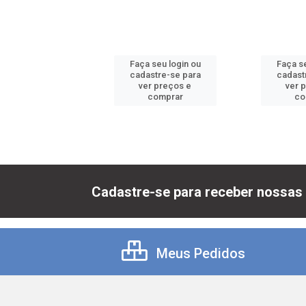
 seu login ou
Faça seu login ou
Faça se
astre-se para
cadastre-se para
cadast
er preços e
ver preços e
ver 
comprar
comprar
co
Cadastre-se para receber nossas 
Meus Pedidos