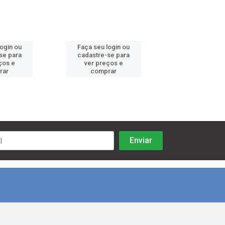
login ou
Faça seu login ou
Faça seu log
se para
cadastre-se para
cadastre-se 
ços e
ver preços e
ver preços
rar
comprar
comprar