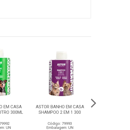
O EM CASA
ASTOR BANHO EM CASA
ASTOR BANHO 
TRO 300ML
SHAMPOO 2 EM 1 300
SHAMPOO FILH.
 79992
Código: 79993
Código: 79
em: UN
Embalagem: UN
Embalagem: