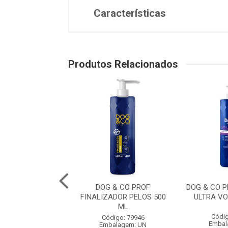
Características
Produtos Relacionados
O PROF. COLONIA
DOG & CO PROF
DOG & CO 
RO 500 ML
FINALIZADOR PELOS 500
ULTRA V
ML
digo: 79951
Códig
Código: 79946
balagem: UN
Embal
Embalagem: UN