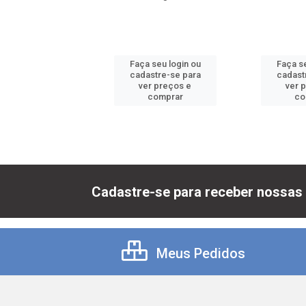
 seu login ou
Faça seu login ou
Faça se
astre-se para
cadastre-se para
cadast
er preços e
ver preços e
ver 
comprar
comprar
co
Cadastre-se para receber nossas 
Meus Pedidos