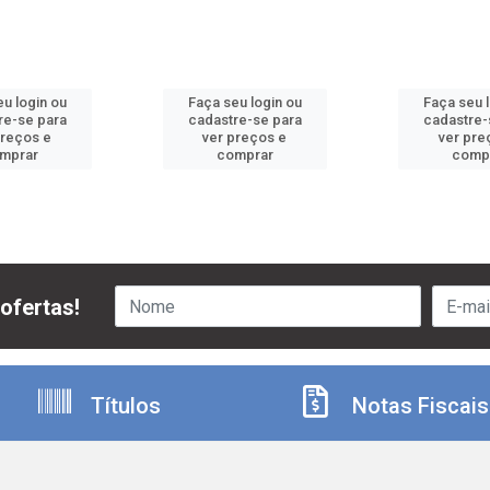
u login ou
Faça seu login ou
Faça seu 
re-se para
cadastre-se para
cadastre-
preços e
ver preços e
ver pre
mprar
comprar
comp
ofertas!
Títulos
Notas Fiscais