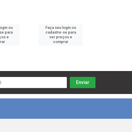
login ou
Faça seu login ou
Faça seu log
se para
cadastre-se para
cadastre-se 
ços e
ver preços e
ver preços
rar
comprar
comprar