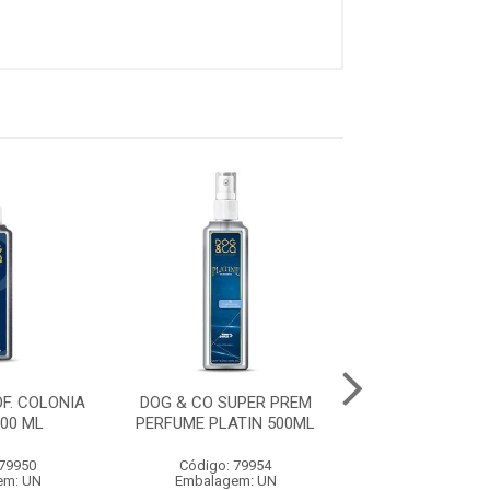
F. COLONIA
DOG & CO SUPER PREM
DOG & CO PROF.
00 ML
PERFUME PLATIN 500ML
OURO 500
 79950
Código: 79954
Código: 79
em: UN
Embalagem: UN
Embalagem: