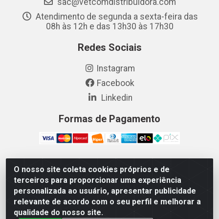
sac@vetcomdistribuidora.com
Atendimento de segunda a sexta-feira das
08h às 12h e das 13h30 às 17h30
Redes Sociais
Instagram
Facebook
Linkedin
Formas de Pagamento
O nosso site coleta cookies próprios e de
Vetcom Distribuidora de Rações LTDA - Rua Maximiano
terceiros para proporcionar uma experiência
Barreto, 1040 - Barroso, Fortaleza/CE - CEP 60.863-260
personalizada ao usuário, apresentar publicidade
- CNPJ 26.133.872/0001-11
relevante de acordo com o seu perfil e melhorar a
qualidade do nosso site.