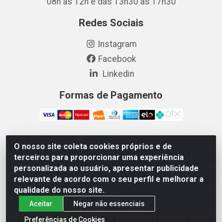
08h às 12h e das 13h30 às 17h30
Redes Sociais
Instagram
Facebook
Linkedin
Formas de Pagamento
O nosso site coleta cookies próprios e de
Vetcom Distribuidora de Rações LTDA - Rua Maximiano
terceiros para proporcionar uma experiência
Barreto, 1040 - Barroso, Fortaleza/CE - CEP 60.863-260
personalizada ao usuário, apresentar publicidade
- CNPJ 26.133.872/0001-11
relevante de acordo com o seu perfil e melhorar a
qualidade do nosso site.
Aceitar
Negar não essenciais
Preferências de Cookies