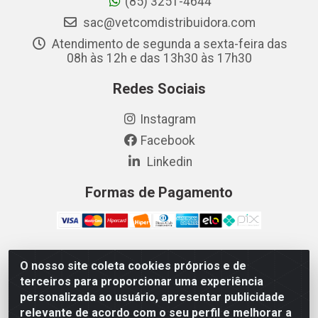
(85) 3251-4644
sac@vetcomdistribuidora.com
Atendimento de segunda a sexta-feira das
08h às 12h e das 13h30 às 17h30
Redes Sociais
Instagram
Facebook
Linkedin
Formas de Pagamento
O nosso site coleta cookies próprios e de
Vetcom Distribuidora de Rações LTDA - Rua Maximiano
terceiros para proporcionar uma experiência
Barreto, 1040 - Barroso, Fortaleza/CE - CEP 60.863-260
personalizada ao usuário, apresentar publicidade
- CNPJ 26.133.872/0001-11
relevante de acordo com o seu perfil e melhorar a