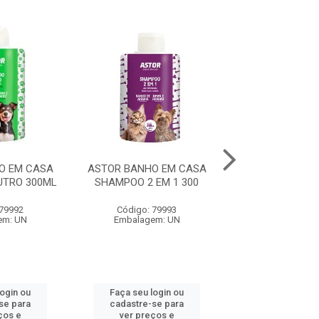
O EM CASA
ASTOR BANHO EM CASA
ASTOR BANHO 
TRO 300ML
SHAMPOO 2 EM 1 300
SHAMPOO FILH.
 79992
Código: 79993
Código: 79
em: UN
Embalagem: UN
Embalagem:
login ou
Faça seu login ou
Faça seu log
se para
cadastre-se para
cadastre-se 
ços e
ver preços e
ver preços