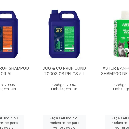
PROF. SHAMPOO
DOG & CO PROF COND.
ASTOR BANH
LOR 5L
TODOS OS PELOS 5 L
SHAMPOO NEU
o: 79906
Código: 79942
Código:
agem: UN
Embalagem: UN
Embalag
u login ou
Faça seu login ou
Faça seu 
re-se para
cadastre-se para
cadastre-
preços e
ver preços e
ver pre