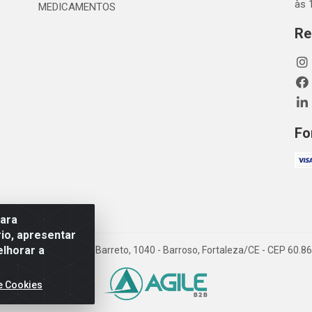
às 
MEDICAMENTOS
Re
Fo
para
io, apresentar
elhorar a
TDA - Rua Maximiano Barreto, 1040 - Barroso, Fortaleza/CE - CEP 60.
e Cookies