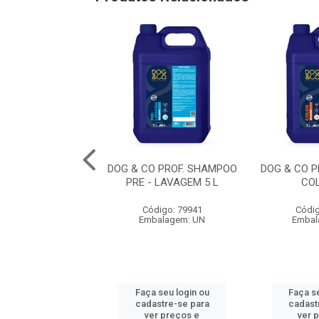
BANHO EM CASA
DOG & CO PROF. SHAMPOO
DOG & CO 
O FILH. 300 ML
PRE - LAVAGEM 5 L
CO
digo: 79957
Código: 79941
Códig
balagem: UN
Embalagem: UN
Embal
 seu login ou
Faça seu login ou
Faça se
astre-se para
cadastre-se para
cadast
er preços e
ver preços e
ver 