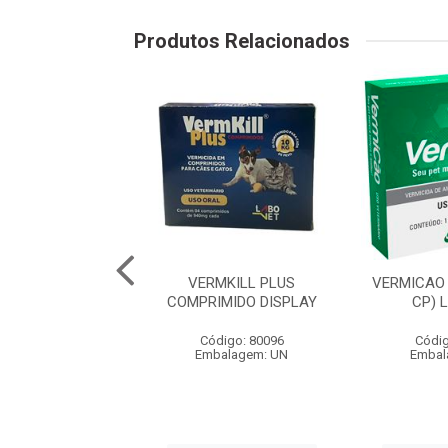
Produtos Relacionados
VET VERMKILL
VERMKILL PLUS
VERMICAO
O SUSPENSÃO -
COMPRIMIDO DISPLAY
CP) 
20ML
Código: 80096
Códig
digo: 80704
Embalagem: UN
Embal
balagem: FR