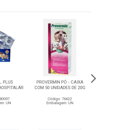
L PLUS
PROVERMIN PÓ - CAIXA
LABOVET VER
HOSPITALAR
COM 50 UNIDADES DE 20G
COMPOSTO SUSP
20ML
 80097
Código: 76622
Código: 80
em: UN
Embalagem: UN
Embalagem: