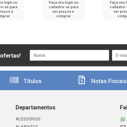
u login ou
Faça seu login ou
Faça seu 
re-se para
cadastre-se para
cadastre-
preços e
ver preços e
ver pre
mprar
comprar
comp
ofertas!
Títulos
Notas Fiscais
Departamentos
Fa
ACESSÓRIOS