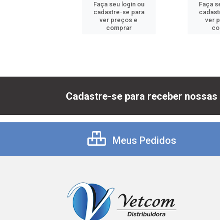
 seu login ou
Faça seu login ou
Faça se
astre-se para
cadastre-se para
cadast
er preços e
ver preços e
ver 
comprar
comprar
co
Cadastre-se para receber nossas 
Meus Pedidos