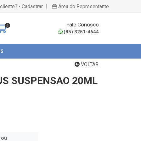
|
cliente? - Cadastrar
Área do Representante
Fale Conosco
0
(85) 3251-4644
OS
VOLTAR
US SUSPENSAO 20ML
 ou