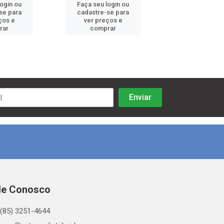
login ou
Faça seu login ou
Faça seu log
se para
cadastre-se para
cadastre-se 
ços e
ver preços e
ver preços
rar
comprar
comprar
le Conosco
(85) 3251-4644