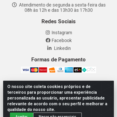
Atendimento de segunda a sexta-feira das
08h às 12h e das 13h30 às 17h30
Redes Sociais
Instagram
Facebook
Linkedin
Formas de Pagamento
O nosso site coleta cookies próprios e de
Vetcom Distribuidora de Rações LTDA - Rua Maximiano
terceiros para proporcionar uma experiência
Barreto, 1040 - Barroso, Fortaleza/CE - CEP 60.863-260
personalizada ao usuário, apresentar publicidade
- CNPJ 26.133.872/0001-11
relevante de acordo com o seu perfil e melhorar a
qualidade do nosso site.
Aceitar
Negar não essenciais