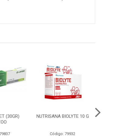
ET (30GR)
NUTRISANA BIOLYTE 10 G
NUTRISANA M
ZOO
30 COMPRIM
 79837
Código: 79932
Código: 79