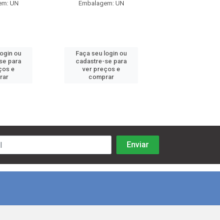
em: UN
Embalagem: UN
Embalagem:
login ou
Faça seu login ou
Faça seu log
se para
cadastre-se para
cadastre-se 
ços e
ver preços e
ver preços
rar
comprar
comprar