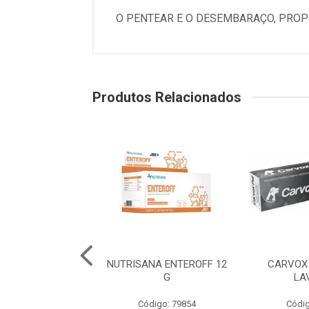
O PENTEAR E O DESEMBARAÇO, PROP
Produtos Relacionados
ANA MUNNOMAX
NUTRISANA ENTEROFF 12
CARVOX 
COMPRIMIDOS
G
LA
digo: 79858
Código: 79854
Códig