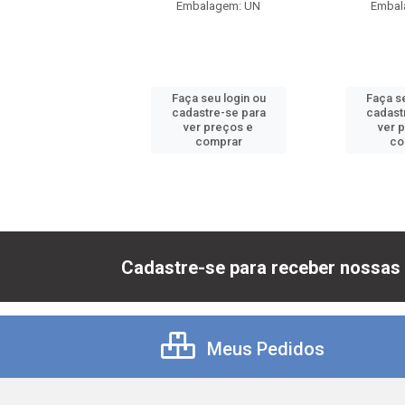
balagem: UN
Embalagem: UN
Embal
 seu login ou
Faça seu login ou
Faça se
astre-se para
cadastre-se para
cadast
er preços e
ver preços e
ver 
comprar
comprar
co
Cadastre-se para receber nossas 
Meus Pedidos