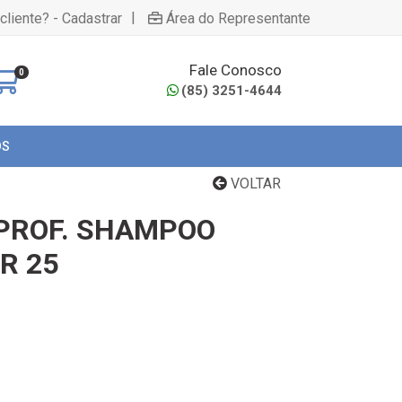
|
cliente? - Cadastrar
Área do Representante
Fale Conosco
0
(85) 3251-4644
OS
VOLTAR
 PROF. SHAMPOO
R 25