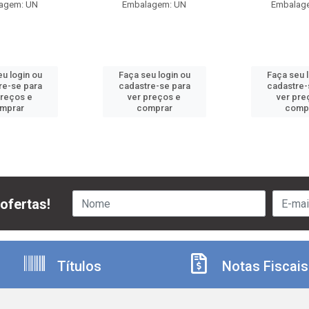
agem: UN
Embalagem: UN
Embalag
u login ou
Faça seu login ou
Faça seu 
re-se para
cadastre-se para
cadastre-
preços e
ver preços e
ver pre
mprar
comprar
comp
ofertas!
Títulos
Notas Fiscais