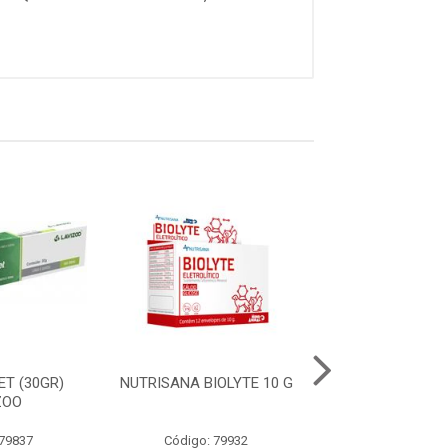
ET (30GR)
NUTRISANA BIOLYTE 10 G
NUTRISANA M
ZOO
30 COMPRIM
 79837
Código: 79932
Código: 79