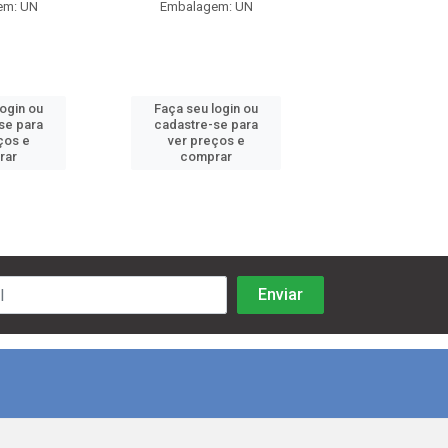
em: UN
Embalagem: UN
Embalagem:
login ou
Faça seu login ou
Faça seu log
se para
cadastre-se para
cadastre-se 
ços e
ver preços e
ver preços
rar
comprar
comprar