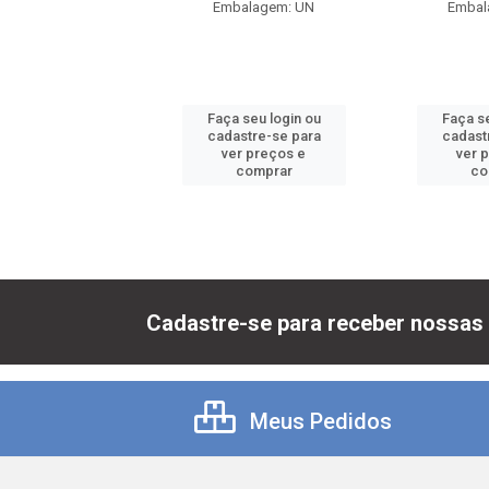
balagem: UN
Embalagem: UN
Embal
 seu login ou
Faça seu login ou
Faça se
astre-se para
cadastre-se para
cadast
er preços e
ver preços e
ver 
comprar
comprar
co
Cadastre-se para receber nossas 
Meus Pedidos