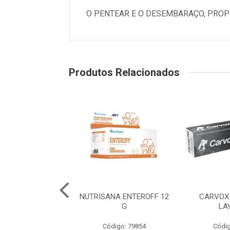
O PENTEAR E O DESEMBARAÇO, PROP
Produtos Relacionados
ANA MUNNOMAX
NUTRISANA ENTEROFF 12
CARVOX 
COMPRIMIDOS
G
LA
digo: 79858
Código: 79854
Códig