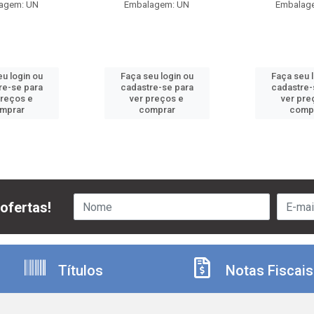
agem: UN
Embalagem: UN
Embalag
u login ou
Faça seu login ou
Faça seu 
re-se para
cadastre-se para
cadastre-
preços e
ver preços e
ver pre
mprar
comprar
comp
ofertas!
Títulos
Notas Fiscais