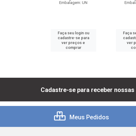
balagem: UN
Embalagem: UN
Embal
 seu login ou
Faça seu login ou
Faça se
astre-se para
cadastre-se para
cadast
er preços e
ver preços e
ver 
comprar
comprar
co
Cadastre-se para receber nossas 
Meus Pedidos