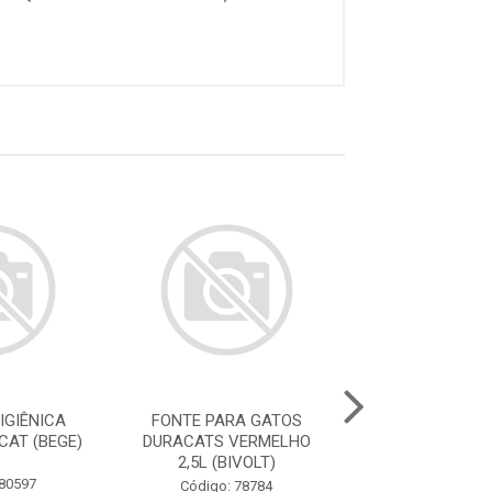
IGIÊNICA
FONTE PARA GATOS
FONTE PARA 
CAT (BEGE)
DURACATS VERMELHO
DURACATS ROS
2,5L (BIVOLT)
(BIVOLT
 80597
Código: 78784
Código: 78