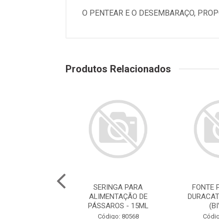
O PENTEAR E O DESEMBARAÇO, PROP
Produtos Relacionados
E PARA GATOS
SERINGA PARA
FONTE 
ATS ROSA 2,5L
ALIMENTAÇÃO DE
DURACAT
(BIVOLT)
PÁSSAROS - 15ML
(B
digo: 78786
Código: 80568
Códig