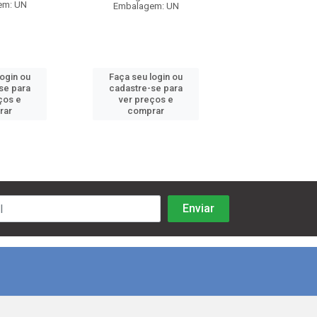
em: UN
Embalagem: UN
Embalagem:
login ou
Faça seu login ou
Faça seu log
se para
cadastre-se para
cadastre-se 
ços e
ver preços e
ver preços
rar
comprar
comprar