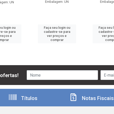
Embalagem: UN
Embalag
agem: UN
u login ou
Faça seu login ou
Faça seu 
re-se para
cadastre-se para
cadastre-
preços e
ver preços e
ver pre
mprar
comprar
comp
ofertas!
Títulos
Notas Fiscais