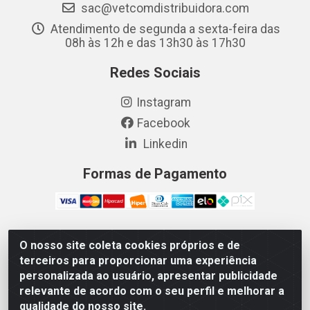
sac@vetcomdistribuidora.com
Atendimento de segunda a sexta-feira das
08h às 12h e das 13h30 às 17h30
Redes Sociais
Instagram
Facebook
Linkedin
Formas de Pagamento
O nosso site coleta cookies próprios e de
Vetcom Distribuidora de Rações LTDA - Rua Maximiano
terceiros para proporcionar uma experiência
Barreto, 1040 - Barroso, Fortaleza/CE - CEP 60.863-260
personalizada ao usuário, apresentar publicidade
- CNPJ 26.133.872/0001-11
relevante de acordo com o seu perfil e melhorar a
qualidade do nosso site.