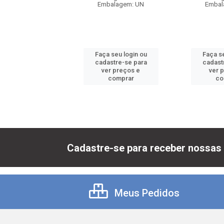
balagem: UN
Embalagem: UN
Embal
 seu login ou
Faça seu login ou
Faça se
astre-se para
cadastre-se para
cadast
er preços e
ver preços e
ver 
comprar
comprar
co
Cadastre-se para receber nossas 
Meus Pedidos