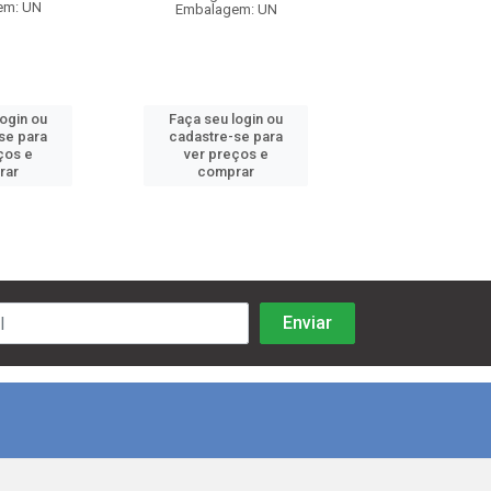
em: UN
Embalagem: UN
Embalagem:
login ou
Faça seu login ou
Faça seu log
se para
cadastre-se para
cadastre-se 
ços e
ver preços e
ver preços
rar
comprar
comprar