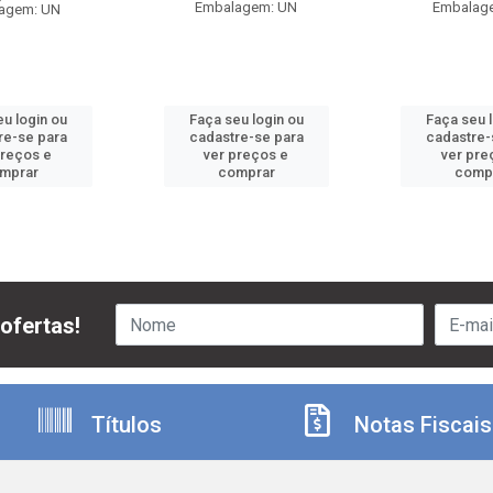
Embalagem: UN
Embalag
agem: UN
u login ou
Faça seu login ou
Faça seu 
re-se para
cadastre-se para
cadastre-
preços e
ver preços e
ver pre
mprar
comprar
comp
ofertas!
Títulos
Notas Fiscais