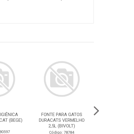
IGIÊNICA
FONTE PARA GATOS
FONTE PARA 
CAT (BEGE)
DURACATS VERMELHO
DURACATS ROS
2,5L (BIVOLT)
(BIVOLT
 80597
Código: 78784
Código: 78