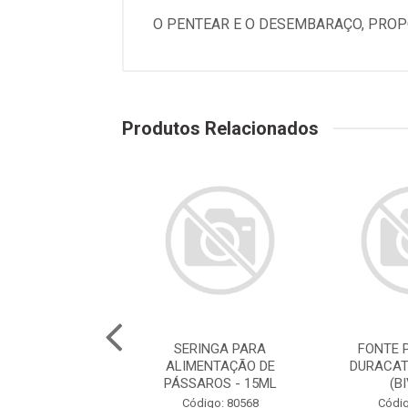
O PENTEAR E O DESEMBARAÇO, PROP
Produtos Relacionados
E PARA GATOS
SERINGA PARA
FONTE 
ATS ROSA 2,5L
ALIMENTAÇÃO DE
DURACAT
(BIVOLT)
PÁSSAROS - 15ML
(B
digo: 78786
Código: 80568
Códig