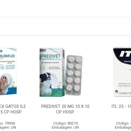
EX GATOS 0,2
PREDIVET 20 MG 10 X 10
ITL 25 - 
 5 CP HOSP.
CP. HOSP.
o: 79956
Código: 80210
Código:
agem: UN
Embalagem: UN
Embalag