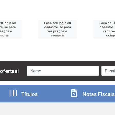
u login ou
Faça seu login ou
Faça seu 
re-se para
cadastre-se para
cadastre-
preços e
ver preços e
ver pre
mprar
comprar
comp
ofertas!
Títulos
Notas Fiscais