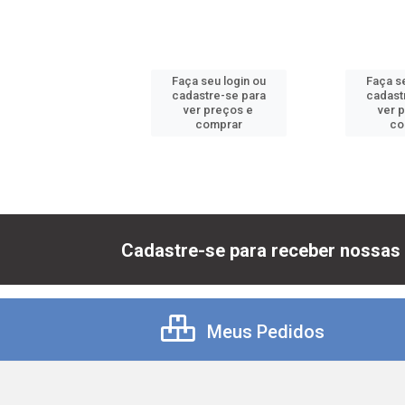
 seu login ou
Faça seu login ou
Faça se
astre-se para
cadastre-se para
cadast
er preços e
ver preços e
ver 
comprar
comprar
co
Cadastre-se para receber nossas 
Meus Pedidos