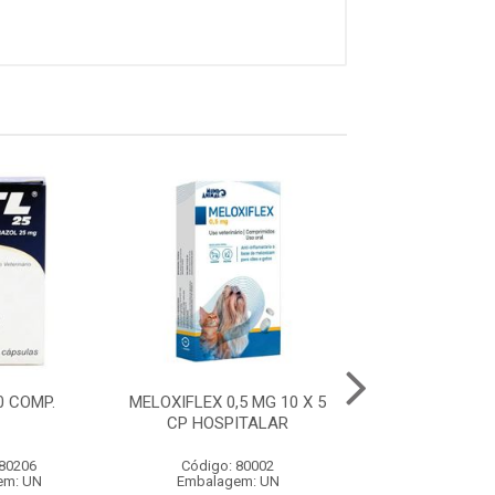
10 COMP.
MELOXIFLEX 0,5 MG 10 X 5
ITL 50 - 10 
CP HOSPITALAR
 80206
Código: 80002
Código: 80
em: UN
Embalagem: UN
Embalagem: