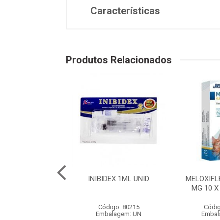
Características
Produtos Relacionados
50 - 10 COMP.
INIBIDEX 1ML UNID
MELOXIFL
MG 10 X
digo: 80199
Código: 80215
Códig
balagem: UN
Embalagem: UN
Embal