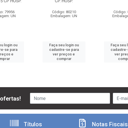
 5 CP HOSP.
CP. HOSP.
o: 79956
Código: 80210
Código:
agem: UN
Embalagem: UN
Embalag
u login ou
Faça seu login ou
Faça seu 
re-se para
cadastre-se para
cadastre-
preços e
ver preços e
ver pre
mprar
comprar
comp
ofertas!
Títulos
Notas Fiscais