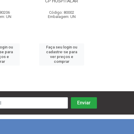
CP HOSPITALAR
 80206
Código: 80002
Código: 80
em: UN
Embalagem: UN
Embalagem:
login ou
Faça seu login ou
Faça seu log
se para
cadastre-se para
cadastre-se 
ços e
ver preços e
ver preços
rar
comprar
comprar