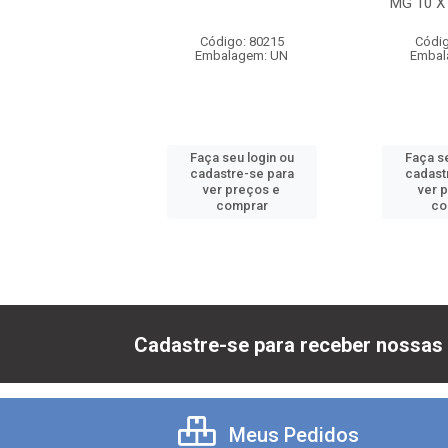
MG 10 X
digo: 80199
Código: 80215
Códig
balagem: UN
Embalagem: UN
Embal
 seu login ou
Faça seu login ou
Faça se
astre-se para
cadastre-se para
cadast
er preços e
ver preços e
ver 
comprar
comprar
co
Cadastre-se para receber nossas 
Meus Pedidos