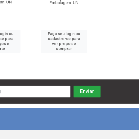
em: UN
Embalagem: UN
Embalagem:
login ou
Faça seu login ou
Faça seu log
se para
cadastre-se para
cadastre-se 
ços e
ver preços e
ver preços
rar
comprar
comprar