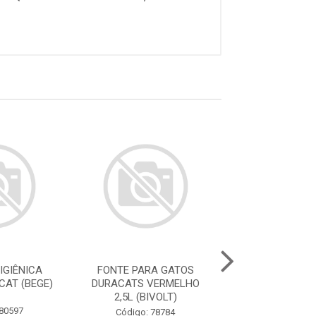
IGIÊNICA
FONTE PARA GATOS
FONTE PARA 
CAT (BEGE)
DURACATS VERMELHO
DURACATS ROS
2,5L (BIVOLT)
(BIVOLT
 80597
Código: 78784
Código: 78