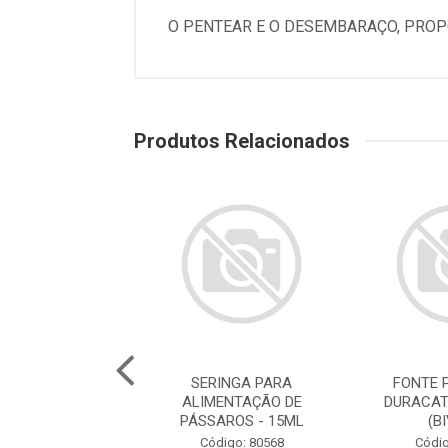
O PENTEAR E O DESEMBARAÇO, PROP
Produtos Relacionados
E PARA GATOS
SERINGA PARA
FONTE 
ATS ROSA 2,5L
ALIMENTAÇÃO DE
DURACAT
(BIVOLT)
PÁSSAROS - 15ML
(B
digo: 78786
Código: 80568
Códig