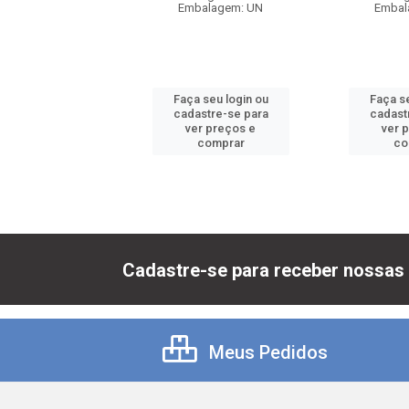
balagem: UN
Embalagem: UN
Embal
 seu login ou
Faça seu login ou
Faça se
astre-se para
cadastre-se para
cadast
er preços e
ver preços e
ver 
comprar
comprar
co
Cadastre-se para receber nossas 
Meus Pedidos