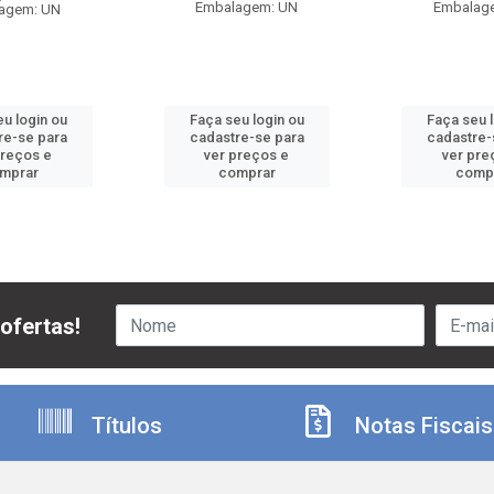
Embalagem: UN
Embalag
agem: UN
u login ou
Faça seu login ou
Faça seu 
re-se para
cadastre-se para
cadastre-
preços e
ver preços e
ver pre
mprar
comprar
comp
ofertas!
Títulos
Notas Fiscais