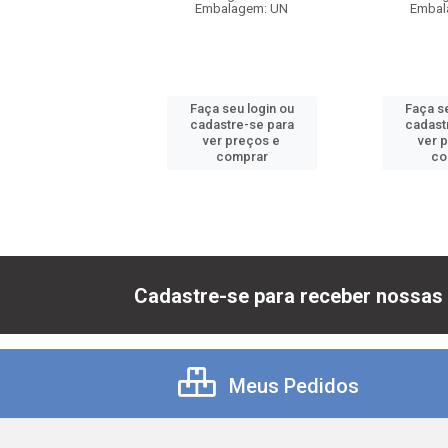
balagem: UN
Embalagem: UN
Embal
 seu login ou
Faça seu login ou
Faça se
astre-se para
cadastre-se para
cadast
er preços e
ver preços e
ver 
comprar
comprar
co
Cadastre-se para receber nossas 
Meus Pedidos