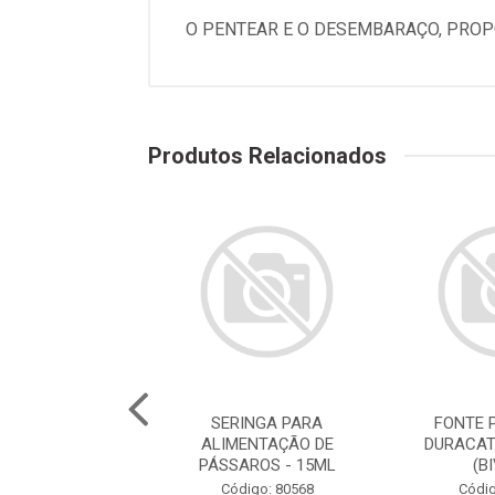
O PENTEAR E O DESEMBARAÇO, PROP
Produtos Relacionados
E PARA GATOS
SERINGA PARA
FONTE 
ATS ROSA 2,5L
ALIMENTAÇÃO DE
DURACAT
(BIVOLT)
PÁSSAROS - 15ML
(B
digo: 78786
Código: 80568
Códig