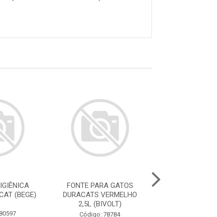
IGIÊNICA
FONTE PARA GATOS
FONTE PARA 
CAT (BEGE)
DURACATS VERMELHO
DURACATS ROS
2,5L (BIVOLT)
(BIVOLT
 80597
Código: 78784
Código: 78