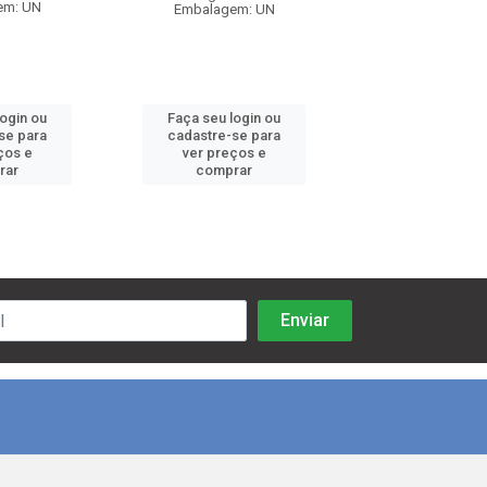
em: UN
Embalagem: UN
Embalagem:
login ou
Faça seu login ou
Faça seu log
se para
cadastre-se para
cadastre-se 
ços e
ver preços e
ver preços
rar
comprar
comprar