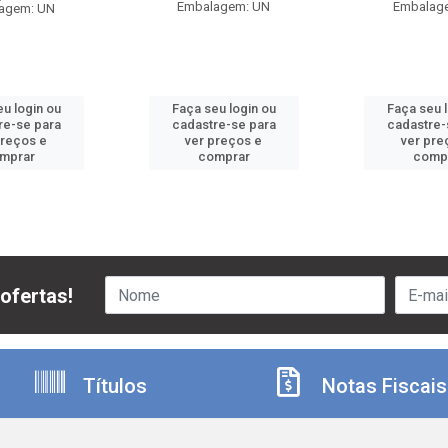
Embalagem: UN
Embalag
agem: UN
u login ou
Faça seu login ou
Faça seu 
re-se para
cadastre-se para
cadastre-
preços e
ver preços e
ver pre
mprar
comprar
comp
ofertas!
Títulos
Notas Fiscais