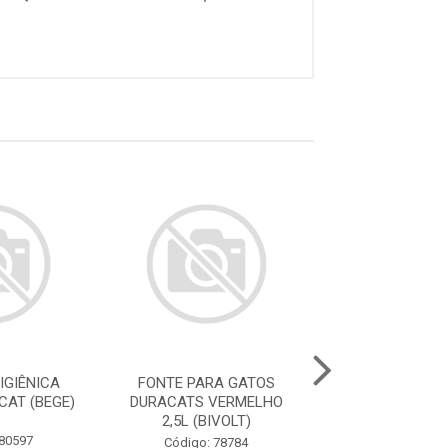
IGIÊNICA
FONTE PARA GATOS
FONTE PARA 
CAT (BEGE)
DURACATS VERMELHO
DURACATS ROS
2,5L (BIVOLT)
(BIVOLT
 80597
Código: 78784
Código: 78