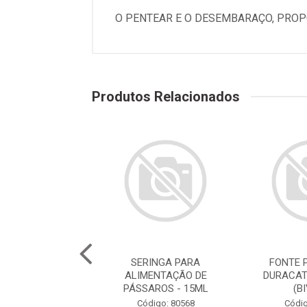
O PENTEAR E O DESEMBARAÇO, PROP
Produtos Relacionados
E PARA GATOS
SERINGA PARA
FONTE 
ATS ROSA 2,5L
ALIMENTAÇÃO DE
DURACAT
(BIVOLT)
PÁSSAROS - 15ML
(B
digo: 78786
Código: 80568
Códig