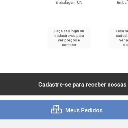
balagem: UN
Embalagem: UN
Embal
 seu login ou
Faça seu login ou
Faça se
astre-se para
cadastre-se para
cadast
er preços e
ver preços e
ver 
comprar
comprar
co
Cadastre-se para receber nossas 
Meus Pedidos