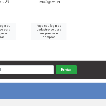
em: UN
Embalagem: UN
Embalagem:
login ou
Faça seu login ou
Faça seu log
se para
cadastre-se para
cadastre-se 
ços e
ver preços e
ver preços
rar
comprar
comprar