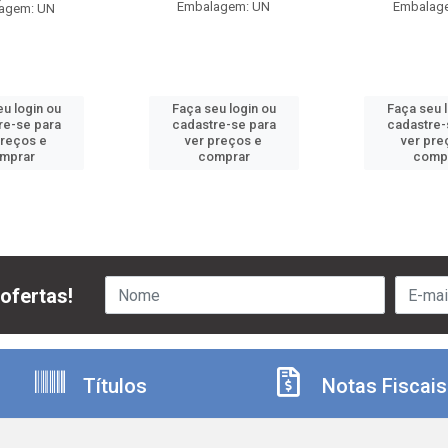
Embalagem: UN
Embalag
agem: UN
u login ou
Faça seu login ou
Faça seu 
re-se para
cadastre-se para
cadastre-
preços e
ver preços e
ver pre
mprar
comprar
comp
ofertas!
Títulos
Notas Fiscais