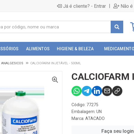
|
Já é cliente? - Entrar
Não é 
ESSÓRIOS
ALIMENTOS
HIGIENE & BELEZA
MEDICAMENT
& ANALGESICOS
CALCIOFARM INJETÁVEL - 500ML
CALCIOFARM 
Código: 77275
Embalagem: UN
Marca:
ATACADO
Faça seu login