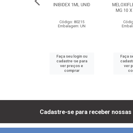
50 - 10 COMP.
INIBIDEX 1ML UNID
MELOXIFL
MG 10 X
digo: 80199
Código: 80215
Códig
balagem: UN
Embalagem: UN
Embal
 seu login ou
Faça seu login ou
Faça se
astre-se para
cadastre-se para
cadast
er preços e
ver preços e
ver 
comprar
comprar
co
Cadastre-se para receber nossas 