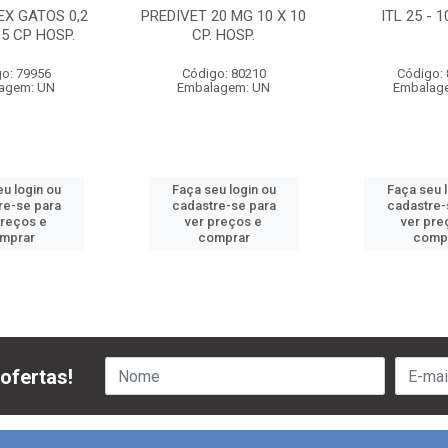
EX GATOS 0,2
PREDIVET 20 MG 10 X 10
ITL 25 - 
 5 CP HOSP.
CP. HOSP.
o: 79956
Código: 80210
Código:
agem: UN
Embalagem: UN
Embalag
u login ou
Faça seu login ou
Faça seu 
re-se para
cadastre-se para
cadastre-
preços e
ver preços e
ver pre
mprar
comprar
comp
ofertas!