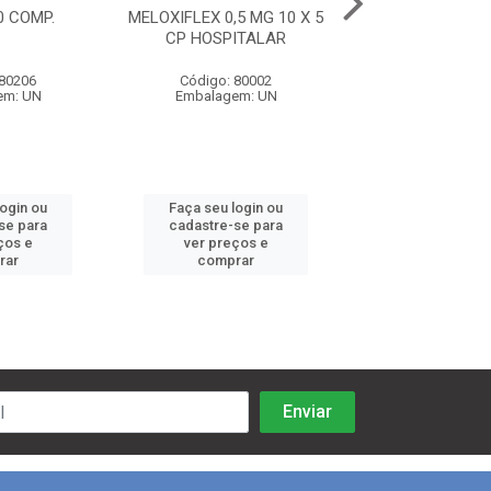
10 COMP.
MELOXIFLEX 0,5 MG 10 X 5
ITL 50 - 10 
CP HOSPITALAR
 80206
Código: 80002
Código: 80
em: UN
Embalagem: UN
Embalagem:
login ou
Faça seu login ou
Faça seu log
se para
cadastre-se para
cadastre-se 
ços e
ver preços e
ver preços
rar
comprar
comprar