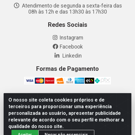
Atendimento de segunda a sexta-feira das
08h às 12h e das 13h30 às 17h30
Redes Sociais
Instagram
Facebook
Linkedin
Formas de Pagamento
O nosso site coleta cookies próprios e de
Vetcom Distribuidora de Rações LTDA - Rua Maximiano
terceiros para proporcionar uma experiência
Barreto, 1040 - Barroso, Fortaleza/CE - CEP 60.863-260
personalizada ao usuário, apresentar publicidade
- CNPJ 26.133.872/0001-11
relevante de acordo com o seu perfil e melhorar a
qualidade do nosso site.
Aceitar
Negar não essenciais