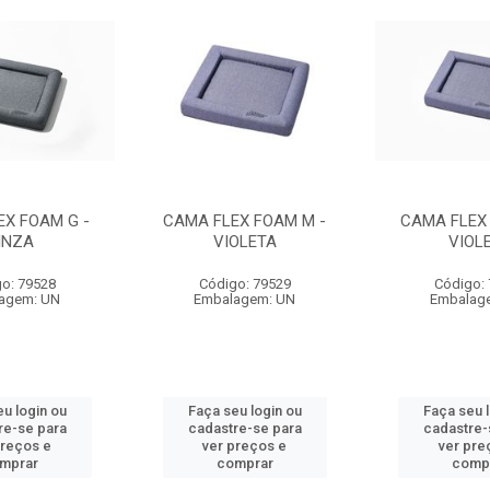
EX FOAM G -
CAMA FLEX FOAM M -
CAMA FLEX 
INZA
VIOLETA
VIOL
o: 79528
Código: 79529
Código:
agem: UN
Embalagem: UN
Embalag
u login ou
Faça seu login ou
Faça seu 
re-se para
cadastre-se para
cadastre-
preços e
ver preços e
ver pre
mprar
comprar
comp