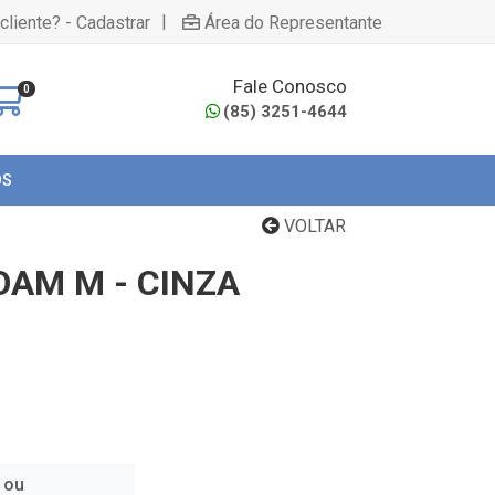
|
cliente? - Cadastrar
Área do Representante
Fale Conosco
0
(85) 3251-4644
OS
VOLTAR
OAM M - CINZA
 ou