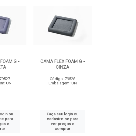
FOAM G -
CAMA FLEX FOAM G -
CAMA FLEX FO
ETA
CINZA
VIOLET
 79527
Código: 79528
Código: 79
em: UN
Embalagem: UN
Embalagem:
login ou
Faça seu login ou
Faça seu log
se para
cadastre-se para
cadastre-se 
ços e
ver preços e
ver preços
rar
comprar
comprar