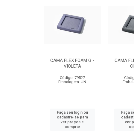
FLEX FOAM M -
CAMA FLEX FOAM G -
CAMA FL
VIOLETA
VIOLETA
C
digo: 79529
Código: 79527
Códig
balagem: UN
Embalagem: UN
Embal
 seu login ou
Faça seu login ou
Faça se
astre-se para
cadastre-se para
cadast
er preços e
ver preços e
ver 
comprar
comprar
co