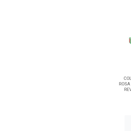
CO
ROSA 
REV