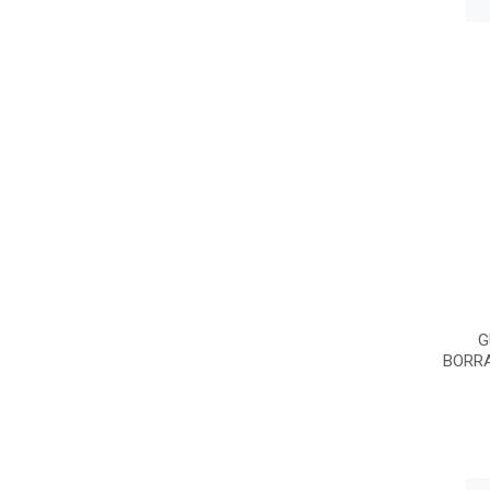
G
BORR