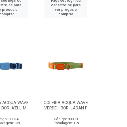
 seu login ou
Faça seu login ou
stre-se para
cadastre-se para
r preços e
ver preços e
comprar
comprar
A ACQUA WAVE
COLEIRA ACQUA WAVE
 BOR. AZUL M
VERDE - BOR. LARAN P
digo: 80024
Código: 80030
alagem: UN
Embalagem: UN