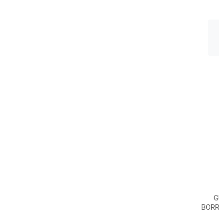
G
BORR