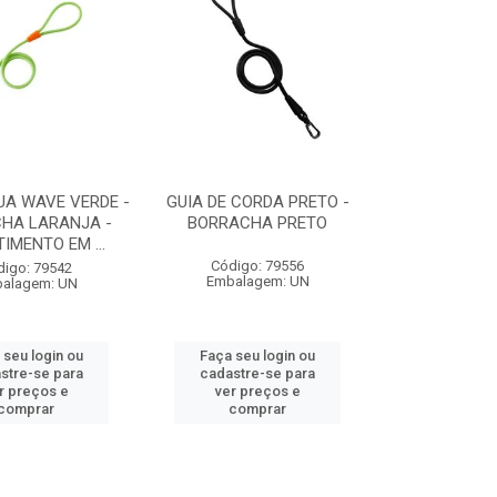
UA WAVE VERDE -
GUIA DE CORDA PRETO -
HA LARANJA -
BORRACHA PRETO
IMENTO EM ...
Código: 79556
digo: 79542
Embalagem: UN
alagem: UN
 seu login ou
Faça seu login ou
stre-se para
cadastre-se para
r preços e
ver preços e
comprar
comprar