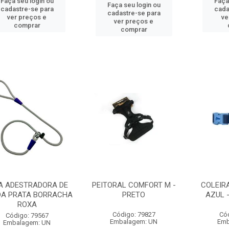
Faça seu login ou
Faça
Faça seu login ou
cadastre-se para
cada
cadastre-se para
ver preços e
ve
ver preços e
comprar
comprar
A ADESTRADORA DE
PEITORAL COMFORT M -
COLEIR
A PRATA BORRACHA
PRETO
AZUL -
ROXA
Código: 79827
Có
Código: 79567
Embalagem: UN
Emb
Embalagem: UN