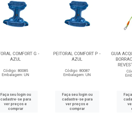
TORAL COMFORT G -
PEITORAL COMFORT P -
GUIA ACQ
AZUL
AZUL
BORRAC
REVEST
Código: 80085
Código: 80087
Có
Embalagem: UN
Embalagem: UN
Emb
Faça seu login ou
Faça seu login ou
Faça
cadastre-se para
cadastre-se para
cada
ver preços e
ver preços e
ve
comprar
comprar