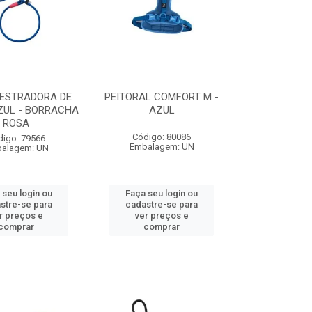
DESTRADORA DE
PEITORAL COMFORT M -
ZUL - BORRACHA
AZUL
ROSA
Código: 80086
digo: 79566
Embalagem: UN
alagem: UN
 seu login ou
Faça seu login ou
stre-se para
cadastre-se para
r preços e
ver preços e
comprar
comprar