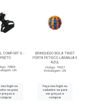
L COMFORT G -
BRINQUEDO BOLA TWIST
PRETO
PORTA PETISCO LARANJA E
AZUL
digo: 79826
Código: 79537
alagem: UN
Embalagem: UN
 seu login ou
Faça seu login ou
stre-se para
cadastre-se para
r preços e
ver preços e
comprar
comprar