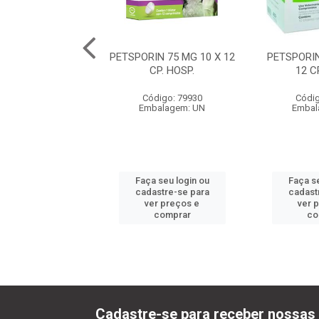
RD 150 MG - 14
PETSPORIN 75 MG 10 X 12
PETSPORIN
COMP.
CP. HOSP.
12 C
digo: 80217
Código: 79930
Códig
balagem: UN
Embalagem: UN
Embal
 seu login ou
Faça seu login ou
Faça se
astre-se para
cadastre-se para
cadast
er preços e
ver preços e
ver 
comprar
comprar
co
Cadastre-se para receber nossas 