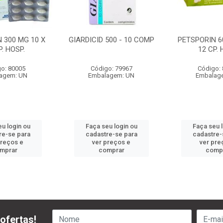
 300 MG 10 X
GIARDICID 500 - 10 COMP
PETSPORIN 6
P. HOSP.
12 CP. 
o: 80005
Código: 79967
Código:
agem: UN
Embalagem: UN
Embalag
u login ou
Faça seu login ou
Faça seu 
re-se para
cadastre-se para
cadastre-
preços e
ver preços e
ver pre
mprar
comprar
comp
ofertas!