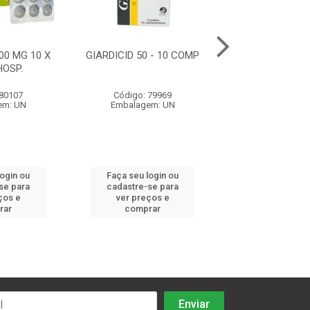
00 MG 10 X
GIARDICID 50 - 10 COMP
ORALGUARD 150
HOSP.
COMP.
 80107
Código: 79969
Código: 80
em: UN
Embalagem: UN
Embalagem:
login ou
Faça seu login ou
Faça seu log
se para
cadastre-se para
cadastre-se 
ços e
ver preços e
ver preços
rar
comprar
comprar