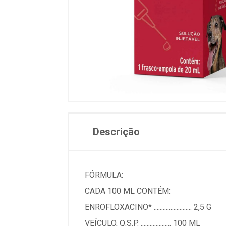
Descrição
FÓRMULA:
CADA 100 ML CONTÉM:
ENROFLOXACINO* ......................... 2,5 G
VEÍCULO, Q.S.P. .................... 100 ML