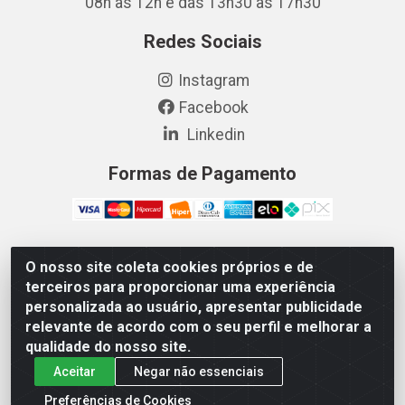
08h às 12h e das 13h30 às 17h30
Redes Sociais
Instagram
Facebook
Linkedin
Formas de Pagamento
O nosso site coleta cookies próprios e de
Vetcom Distribuidora de Rações LTDA - Rua Maximiano
terceiros para proporcionar uma experiência
Barreto, 1040 - Barroso, Fortaleza/CE - CEP 60.863-260
personalizada ao usuário, apresentar publicidade
- CNPJ 26.133.872/0001-11
relevante de acordo com o seu perfil e melhorar a
qualidade do nosso site.
Aceitar
Negar não essenciais
Preferências de Cookies