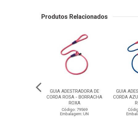
Produtos Relacionados
QUA WAVE VERDE
GUIA ADESTRADORA DE
GUIA ADE
ACHA LARANJA -
CORDA ROSA - BORRACHA
CORDA AZU
TIMENTO EM ...
ROXA
R
digo: 79542
Código: 79569
Códig
balagem: UN
Embalagem: UN
Embal