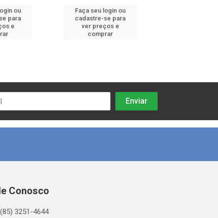
login ou
Faça seu login ou
Faça seu log
se para
cadastre-se para
cadastre-se 
ços e
ver preços e
ver preços
rar
comprar
comprar
le Conosco
(85) 3251-4644