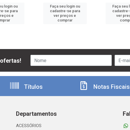
u login ou
Faça seu login ou
Faça seu 
re-se para
cadastre-se para
cadastre-
preços e
ver preços e
ver pre
mprar
comprar
comp
ofertas!
Títulos
Notas Fiscais
Departamentos
Fa
ACESSÓRIOS