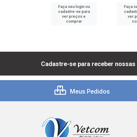
 seu login ou
Faça seu login ou
Faça se
astre-se para
cadastre-se para
cadast
er preços e
ver preços e
ver 
comprar
comprar
co
Cadastre-se para receber nossas 
Meus Pedidos