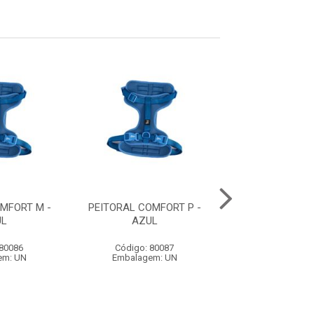
MFORT M -
PEITORAL COMFORT P -
GUIA ACQUA WA
UL
AZUL
- BORRACHA LA
REVESTIMENTO 
 80086
Código: 80087
Código: 79
em: UN
Embalagem: UN
Embalagem: