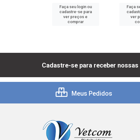
 seu login ou
Faça seu login ou
Faça se
astre-se para
cadastre-se para
cadast
er preços e
ver preços e
ver 
comprar
comprar
co
Cadastre-se para receber nossas 
Meus Pedidos