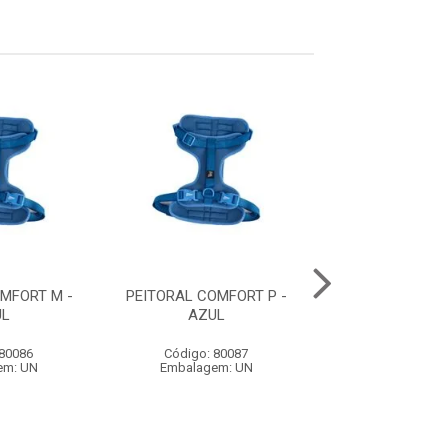
MFORT M -
PEITORAL COMFORT P -
GUIA ACQUA WA
UL
AZUL
- BORRACHA LA
REVESTIMENTO 
 80086
Código: 80087
Código: 79
em: UN
Embalagem: UN
Embalagem: