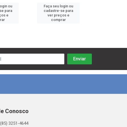
login ou
Faça seu login ou
Faça seu log
se para
cadastre-se para
cadastre-se 
ços e
ver preços e
ver preços
rar
comprar
comprar
le Conosco
(85) 3251-4644