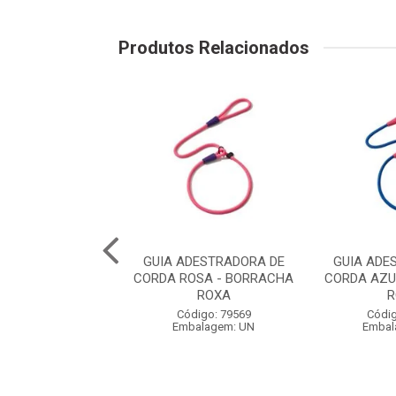
Produtos Relacionados
QUA WAVE VERDE
GUIA ADESTRADORA DE
GUIA ADE
ACHA LARANJA -
CORDA ROSA - BORRACHA
CORDA AZU
TIMENTO EM ...
ROXA
R
digo: 79542
Código: 79569
Códig
balagem: UN
Embalagem: UN
Embal