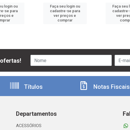
u login ou
Faça seu login ou
Faça seu 
re-se para
cadastre-se para
cadastre-
preços e
ver preços e
ver pre
mprar
comprar
comp
ofertas!
Títulos
Notas Fiscais
Departamentos
Fa
ACESSÓRIOS