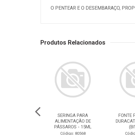
O PENTEAR E O DESEMBARAÇO, PROP
Produtos Relacionados
E PARA GATOS
SERINGA PARA
FONTE 
ATS ROSA 2,5L
ALIMENTAÇÃO DE
DURACAT
(BIVOLT)
PÁSSAROS - 15ML
(B
digo: 78786
Código: 80568
Códig