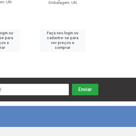
em: UN
Embalagem: UN
Embalagem:
login ou
Faça seu login ou
Faça seu log
se para
cadastre-se para
cadastre-se 
ços e
ver preços e
ver preços
rar
comprar
comprar