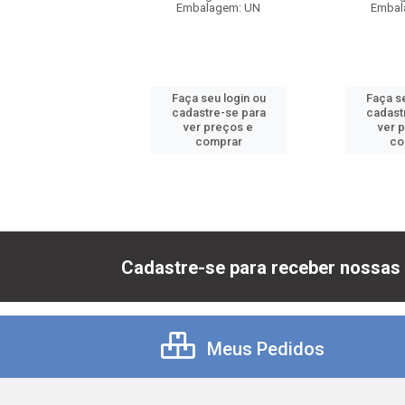
balagem: UN
Embalagem: UN
Embal
 seu login ou
Faça seu login ou
Faça se
astre-se para
cadastre-se para
cadast
er preços e
ver preços e
ver 
comprar
comprar
co
Cadastre-se para receber nossas 
Meus Pedidos