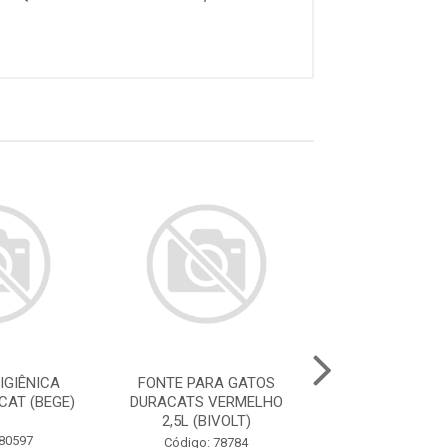
IGIÊNICA
FONTE PARA GATOS
FONTE PARA 
CAT (BEGE)
DURACATS VERMELHO
DURACATS ROS
2,5L (BIVOLT)
(BIVOLT
 80597
Código: 78784
Código: 78