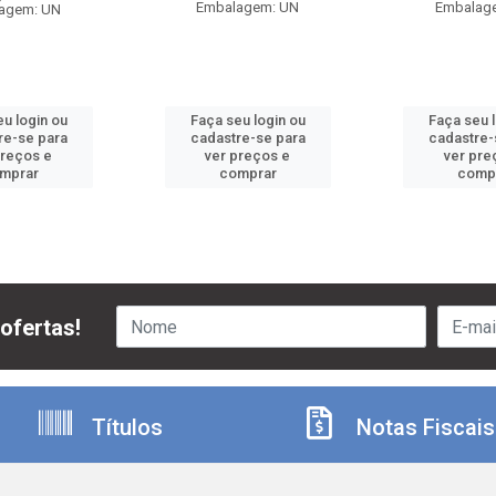
Embalagem: UN
Embalag
agem: UN
u login ou
Faça seu login ou
Faça seu 
re-se para
cadastre-se para
cadastre-
preços e
ver preços e
ver pre
mprar
comprar
comp
ofertas!
Títulos
Notas Fiscais