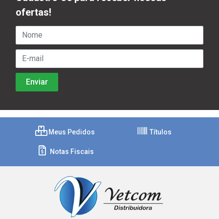
ofertas!
Meus Pedidos
Títulos
Notas Fiscais